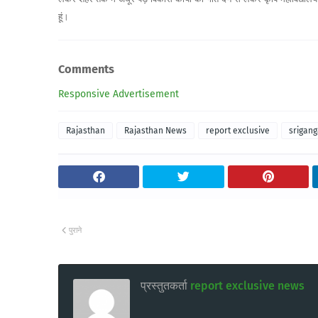
हूं।
Comments
Responsive Advertisement
Rajasthan
Rajasthan News
report exclusive
srigan
पुराने
प्रस्तुतकर्ता
report exclusive news