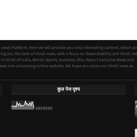
i news Platform. Here we will provide you only interesting content, which y
iding you the best of Hindi news, with a focus on dependability and Hindi ne
 in Hindi of India, World, Sports, business, film, Report Exclusive News and
 news into a booming online website. We hope you enjoy our Hindi news as
कुल पेज दृश्य
6
8
5
0
5
9
5