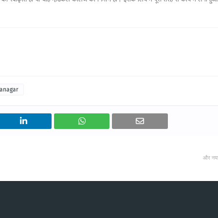
ganagar
और नय