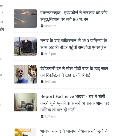
ोत
एयरस्ट्राइक : एयरफोर्स ने सरकार को सौंपे
गों
सबूत,निशाने पर लगे 80 % बम
िकल
8:40 am
िंग
तनाव के बाद पाकिस्तान से 150 यात्रियों के
साथ अटारी बॉर्डर पहुंची समझौता एक्सप्रेस
6:12 pm
स
ो
बेरोजगारी दर ने तोड़ा मोदी राज के ढाई साल
ेज
का रिकॉर्ड,जाने CMIE की रिपोर्ट
8:43 am
Report Exclusive भादरा:- घर में चोरी
करने घुसे युवको के सामने अचानक आया घर
क
मालिक तो मार दी गोली
9:37 am
भाजपा सांसद ने भाजपा विधायक को जूतो से