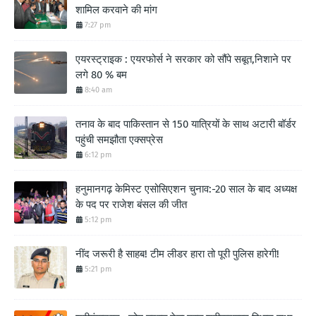
शामिल करवाने की मांग
7:27 pm
एयरस्ट्राइक : एयरफोर्स ने सरकार को सौंपे सबूत,निशाने पर
लगे 80 % बम
8:40 am
तनाव के बाद पाकिस्तान से 150 यात्रियों के साथ अटारी बॉर्डर
पहुंची समझौता एक्सप्रेस
6:12 pm
हनुमानगढ़ केमिस्ट एसोसिएशन चुनाव:-20 साल के बाद अध्यक्ष
के पद पर राजेश बंसल की जीत
5:12 pm
नींद जरूरी है साहब! टीम लीडर हारा तो पूरी पुलिस हारेगी!
5:21 pm