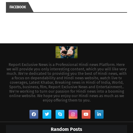
FACEBOOK
Report Exclusive News is a Professional Hindi news Platform. Here
we will provide you only interesting content, which you will like very
much. We're dedicated to providing you the best of Hindi news, with
a focus on dependability and Hindi news website, watch live tv
coverages, Latest Khabar, Breaking news in Hindi of India, World,
Sports, business, film, Report Exclusive News and Entertainment..
We're working to turn our passion for Hindi news into a booming
online website. We hope you enjoy our Hindi news as much as we
enjoy offering them to you.
Random Posts