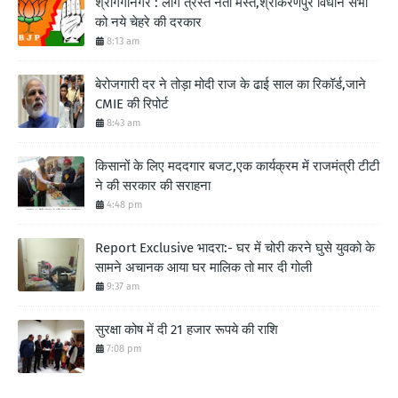
श्रीगंगानगर : लोग त्रस्त नेता मस्त,श्रीकरणपुर विधान सभा
को नये चेहरे की दरकार
8:13 am
बेरोजगारी दर ने तोड़ा मोदी राज के ढाई साल का रिकॉर्ड,जाने
CMIE की रिपोर्ट
8:43 am
किसानों के लिए मददगार बजट,एक कार्यक्रम में राजमंत्री टीटी
ने की सरकार की सराहना
4:48 pm
Report Exclusive भादरा:- घर में चोरी करने घुसे युवको के
सामने अचानक आया घर मालिक तो मार दी गोली
9:37 am
सुरक्षा कोष में दी 21 हजार रूपये की राशि
7:08 pm