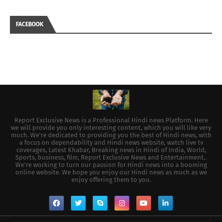
FACEBOOK
Report Exclusive News is a Professional Hindi news Platform. Here
we will provide you only interesting content, which you will like very
much. We're dedicated to providing you the best of Hindi news, with
a focus on dependability and Hindi news website, watch live tv
coverages, Latest Khabar, Breaking news in Hindi of India, World,
Sports, business, film, Report Exclusive News and Entertainment..
We're working to turn our passion for Hindi news into a booming
online website. We hope you enjoy our Hindi news as much as we
enjoy offering them to you.