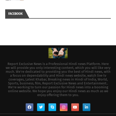
FACEBOOK
Report Exclusive News is a Professional Hindi news Platform. Here
we will provide you only interesting content, which you will like very
much. We're dedicated to providing you the best of Hindi news, with
a focus on dependability and Hindi news website, watch live tv
coverages, Latest Khabar, Breaking news in Hindi of India, World,
Sports, business, film, Report Exclusive News and Entertainment..
We're working to turn our passion for Hindi news into a booming
online website. We hope you enjoy our Hindi news as much as we
enjoy offering them to you.