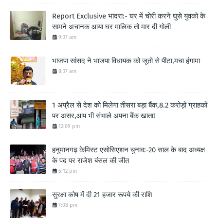
Report Exclusive भादरा:- घर में चोरी करने घुसे युवको के
सामने अचानक आया घर मालिक तो मार दी गोली
9:37 am
भाजपा सांसद ने भाजपा विधायक को जूतो से पीटा,मचा हंगामा
8:37 am
1 अप्रैल से देश को मिलेगा तीसरा बड़ा बैंक,8.2 करोड़ों ग्राहकों
पर असर,आप भी संभाले अपना बैंक खाता!
12:09 pm
हनुमानगढ़ केमिस्ट एसोसिएशन चुनाव:-20 साल के बाद अध्यक्ष
के पद पर राजेश बंसल की जीत
5:12 pm
सुरक्षा कोष में दी 21 हजार रूपये की राशि
7:08 pm