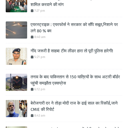
शामिल करवाने की मांग
7:27 pm
एयरस्ट्राइक : एयरफोर्स ने सरकार को सौंपे सबूत,निशाने पर
लगे 80 % बम
8:40 am
नींद जरूरी है साहब! टीम लीडर हारा तो पूरी पुलिस हारेगी!
5:21 pm
तनाव के बाद पाकिस्तान से 150 यात्रियों के साथ अटारी बॉर्डर
पहुंची समझौता एक्सप्रेस
6:12 pm
बेरोजगारी दर ने तोड़ा मोदी राज के ढाई साल का रिकॉर्ड,जाने
CMIE की रिपोर्ट
8:43 am