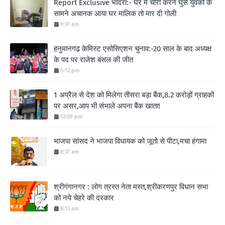
Report Exclusive भादरा:- घर में चोरी करने घुसे युवको के
सामने अचानक आया घर मालिक तो मार दी गोली
9:37 am
हनुमानगढ़ केमिस्ट एसोसिएशन चुनाव:-20 साल के बाद अध्यक्ष
के पद पर राजेश बंसल की जीत
5:12 pm
1 अप्रैल से देश को मिलेगा तीसरा बड़ा बैंक,8.2 करोड़ों ग्राहकों
पर असर,आप भी संभाले अपना बैंक खाता!
12:09 pm
भाजपा सांसद ने भाजपा विधायक को जूतो से पीटा,मचा हंगामा
8:37 am
श्रीगंगानगर : लोग त्रस्त नेता मस्त,श्रीकरणपुर विधान सभा
को नये चेहरे की दरकार
8:13 am