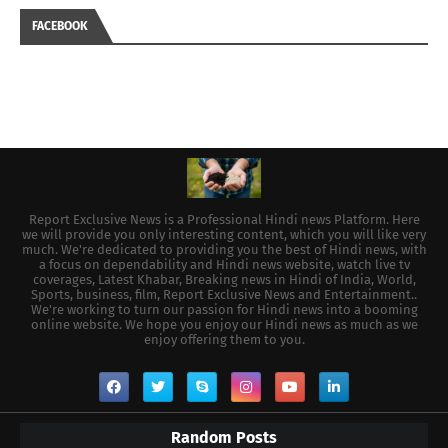
FACEBOOK
Report Exclusive News is a Professional Hindi news Platform. Here
we will provide you only interesting content, which you will like very
much. We're dedicated to providing you the best of Hindi news, with
a focus on dependability and Hindi news website, watch live tv
coverages, Latest Khabar, Breaking news in Hindi of India, World,
Sports, business, film, Report Exclusive News and Entertainment..
We're working to turn our passion for Hindi news into a booming
online website. We hope you enjoy our Hindi news as much as we
enjoy offering them to you.
Random Posts