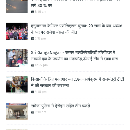
लगे 80 % बम
8:40 am
हनुमानगढ़ केमिस्ट एसोसिएशन चुनाव:-20 साल के बाद अध्यक्ष
के पद पर राजेश बंसल की जीत
5:12 pm
Sri GangaNagar - सत्यम मल्टीस्पेशलिटी हॉस्पीटल में
नकली दवा के उपयोग का भंडाफोड़,डीआई टीम ने छापा मारा
12:55 pm
किसानों के लिए मददगार बजट,एक कार्यक्रम में राजमंत्री टीटी
ने की सरकार की सराहना
4:48 pm
समेजा पुलिस ने हेरोइन सहित तीन पकड़े
9:10 pm