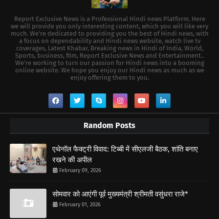
Report Exclusive News is a Professional Hindi news Platform. Here
we will provide you only interesting content, which you will like very
much. We're dedicated to providing you the best of Hindi news, with
a focus on dependability and Hindi news website, watch live tv
coverages, Latest Khabar, Breaking news in Hindi of India, World,
Sports, business, film, Report Exclusive News and Entertainment..
We're working to turn our passion for Hindi news into a booming
online website. We hope you enjoy our Hindi news as much as we
enjoy offering them to you.
Random Posts
एथेनॉल फैक्ट्री विवाद: टिब्बी में सीएलजी बैठक, शांति बनाए
रखने की अपील
February 09, 2026
सोमवार को आएंगी पूर्व मुख्यमंत्री श्रीमती वसुंधरा राजे*
February 01, 2026