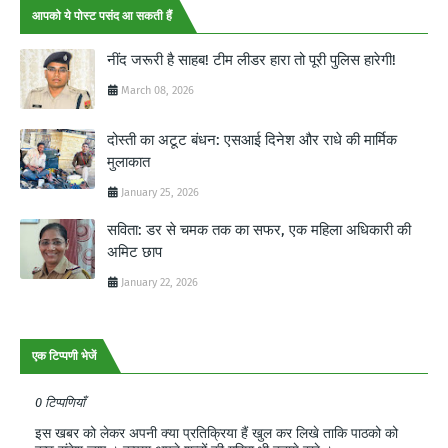
आपको ये पोस्ट पसंद आ सकती हैं
नींद जरूरी है साहब! टीम लीडर हारा तो पूरी पुलिस हारेगी!
March 08, 2026
दोस्ती का अटूट बंधन: एसआई दिनेश और राधे की मार्मिक
मुलाकात
January 25, 2026
सविता: डर से चमक तक का सफर, एक महिला अधिकारी की
अमिट छाप
January 22, 2026
एक टिप्पणी भेजें
0 टिप्पणियाँ
इस खबर को लेकर अपनी क्या प्रतिक्रिया हैं खुल कर लिखे ताकि पाठको को