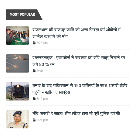
MOST POPULAR
राजस्थान की राजपूत जाति को अन्य पिछड़ा वर्ग ओबीसी में
शामिल करवाने की मांग
7:27 pm
एयरस्ट्राइक : एयरफोर्स ने सरकार को सौंपे सबूत,निशाने पर
लगे 80 % बम
8:40 am
तनाव के बाद पाकिस्तान से 150 यात्रियों के साथ अटारी बॉर्डर
पहुंची समझौता एक्सप्रेस
6:12 pm
नींद जरूरी है साहब! टीम लीडर हारा तो पूरी पुलिस हारेगी!
5:21 pm