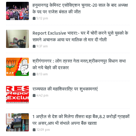
हनुमानगढ़ केमिस्ट एसोसिएशन चुनाव:-20 साल के बाद अध्यक्ष
के पद पर राजेश बंसल की जीत
5:12 pm
Report Exclusive भादरा:- घर में चोरी करने घुसे युवको के
सामने अचानक आया घर मालिक तो मार दी गोली
9:37 am
श्रीगंगानगर : लोग त्रस्त नेता मस्त,श्रीकरणपुर विधान सभा
को नये चेहरे की दरकार
8:13 am
राज्यपाल की महाशिवरात्रि पर शुभकामनाएं
4:42 pm
1 अप्रैल से देश को मिलेगा तीसरा बड़ा बैंक,8.2 करोड़ों ग्राहकों
पर असर,आप भी संभाले अपना बैंक खाता!
12:09 pm