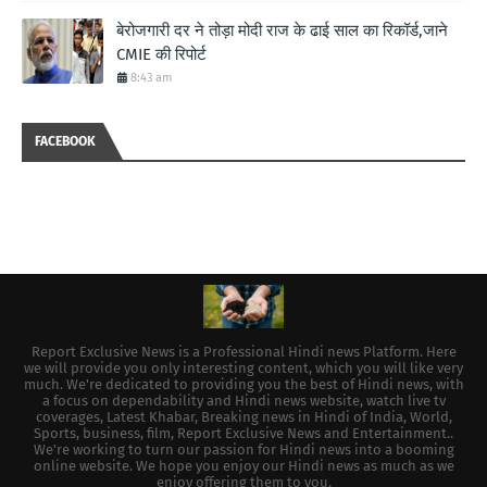
बेरोजगारी दर ने तोड़ा मोदी राज के ढाई साल का रिकॉर्ड,जाने
CMIE की रिपोर्ट
8:43 am
FACEBOOK
Report Exclusive News is a Professional Hindi news Platform. Here
we will provide you only interesting content, which you will like very
much. We're dedicated to providing you the best of Hindi news, with
a focus on dependability and Hindi news website, watch live tv
coverages, Latest Khabar, Breaking news in Hindi of India, World,
Sports, business, film, Report Exclusive News and Entertainment..
We're working to turn our passion for Hindi news into a booming
online website. We hope you enjoy our Hindi news as much as we
enjoy offering them to you.