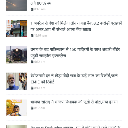
लगे 80 % बम
8:40 am
1 अप्रैल से देश को मिलेगा तीसरा बड़ा बैंक,8.2 करोड़ों ग्राहकों
पर असर,आप भी संभाले अपना बैंक खाता!
12:09 pm
तनाव के बाद पाकिस्तान से 150 यात्रियों के साथ अटारी बॉर्डर
पहुंची समझौता एक्सप्रेस
6:12 pm
बेरोजगारी दर ने तोड़ा मोदी राज के ढाई साल का रिकॉर्ड,जाने
CMIE की रिपोर्ट
8:43 am
भाजपा सांसद ने भाजपा विधायक को जूतो से पीटा,मचा हंगामा
8:37 am
Report Exclusive भादरा:- घर में चोरी करने घुसे युवको के