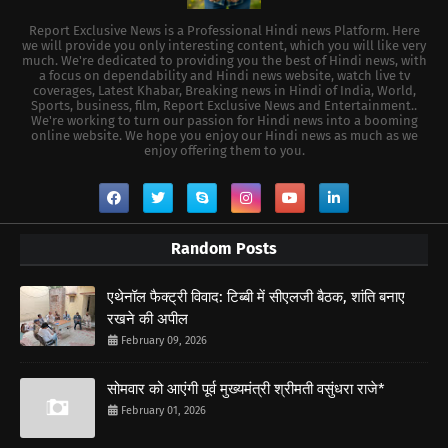
Report Exclusive News is a Professional Hindi news Platform. Here
we will provide you only interesting content, which you will like very
much. We're dedicated to providing you the best of Hindi news, with
a focus on dependability and Hindi news website, watch live tv
coverages, Latest Khabar, Breaking news in Hindi of India, World,
Sports, business, film, Report Exclusive News and Entertainment..
We're working to turn our passion for Hindi news into a booming
online website. We hope you enjoy our Hindi news as much as we
enjoy offering them to you.
Random Posts
एथेनॉल फैक्ट्री विवाद: टिब्बी में सीएलजी बैठक, शांति बनाए
रखने की अपील
February 09, 2026
सोमवार को आएंगी पूर्व मुख्यमंत्री श्रीमती वसुंधरा राजे*
February 01, 2026