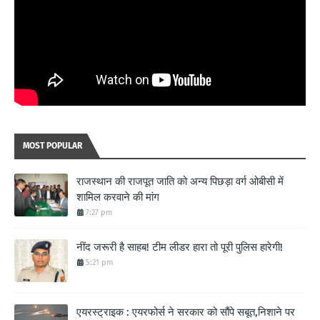
MOST POPULAR
राजस्थान की राजपूत जाति को अन्य पिछड़ा वर्ग ओबीसी में
शामिल करवाने की मांग
7:27 pm
नींद जरूरी है साहब! टीम लीडर हारा तो पूरी पुलिस हारेगी!
5:21 pm
एयरस्ट्राइक : एयरफोर्स ने सरकार को सौंपे सबूत,निशाने पर