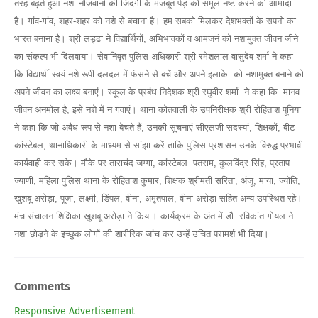
तरह बढ़ते हुआ नशा नौजवानों की जिंदगी के मजबूत पेड़ को समूल नष्ट करने को आमादा
है। गांव-गांव, शहर-शहर को नशे से बचाना है। हम सबको मिलकर देशभक्तों के सपनो का
भारत बनाना है। श्री लड्ढा ने विद्यार्थियों, अभिभावकों व आमजनं को नशामुक्त जीवन जीने
का संकल्प भी दिलवाया। सेवानिवृत पुलिस अधिकारी श्री रमेशलाल वासुदेव शर्मा ने कहा
कि विद्यार्थी स्वयं नशे रूपी दलदल में फंसने से बचें और अपने इलाके को नशामुक्त बनाने को
अपने जीवन का लक्ष्य बनाएं। स्कूल के प्रबंध निदेशक श्री रघुवीर शर्मा ने कहा कि मानव
जीवन अनमोल है, इसे नशे में न गवाएं। थाना कोतवाली के उपनिरीक्षक श्री रोहिताश पूनिया
ने कहा कि जो अवैध रूप से नशा बेचते हैं, उनकी सूचनाएं सीएलजी सदस्यां, शिक्षकों, बीट
कांस्टेबल, थानाधिकारी के माध्यम से सांझा करें ताकि पुलिस प्रशासन उनके विरुद्ध प्रभावी
कार्यवाही कर सके। मौके पर ताराचंद जग्गा, कांस्टेबल पतराम, कुलविंद्र सिंह, प्रताप
ज्याणी, महिला पुलिस थाना के रोहिताश कुमार, शिक्षक श्रीमती सरिता, अंजू, माया, ज्योति,
खुशबू अरोड़ा, पूजा, लक्ष्मी, डिंपल, वीना, अमृतपाल, वीना अरोड़ा सहित अन्य उपस्थित रहे।
मंच संचालन शिक्षिका खुशबू अरोड़ा ने किया। कार्यक्रम के अंत में डौ. रविकांत गोयल ने
नशा छोड़ने के इच्छुक लोगों की शारीरिक जांच कर उन्हें उचित परामर्श भी दिया।
Comments
Responsive Advertisement