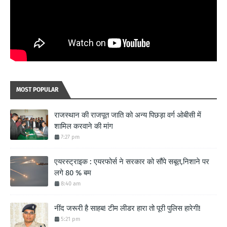
MOST POPULAR
राजस्थान की राजपूत जाति को अन्य पिछड़ा वर्ग ओबीसी में
शामिल करवाने की मांग
7:27 pm
एयरस्ट्राइक : एयरफोर्स ने सरकार को सौंपे सबूत,निशाने पर
लगे 80 % बम
8:40 am
नींद जरूरी है साहब! टीम लीडर हारा तो पूरी पुलिस हारेगी!
5:21 pm