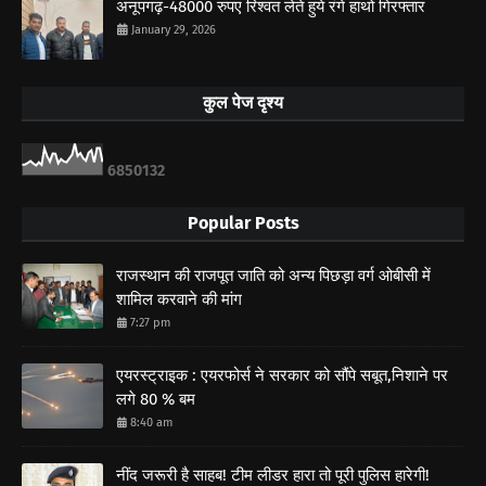
अनूपगढ़-48000 रुपए रिश्वत लेते हुये रंगे हाथो गिरफ्तार
January 29, 2026
कुल पेज दृश्य
6
8
5
0
1
3
2
Popular Posts
राजस्थान की राजपूत जाति को अन्य पिछड़ा वर्ग ओबीसी में
शामिल करवाने की मांग
7:27 pm
एयरस्ट्राइक : एयरफोर्स ने सरकार को सौंपे सबूत,निशाने पर
लगे 80 % बम
8:40 am
नींद जरूरी है साहब! टीम लीडर हारा तो पूरी पुलिस हारेगी!