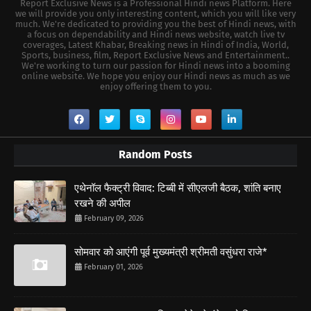
Report Exclusive News is a Professional Hindi news Platform. Here
we will provide you only interesting content, which you will like very
much. We're dedicated to providing you the best of Hindi news, with
a focus on dependability and Hindi news website, watch live tv
coverages, Latest Khabar, Breaking news in Hindi of India, World,
Sports, business, film, Report Exclusive News and Entertainment..
We're working to turn our passion for Hindi news into a booming
online website. We hope you enjoy our Hindi news as much as we
enjoy offering them to you.
Random Posts
एथेनॉल फैक्ट्री विवाद: टिब्बी में सीएलजी बैठक, शांति बनाए
रखने की अपील
February 09, 2026
सोमवार को आएंगी पूर्व मुख्यमंत्री श्रीमती वसुंधरा राजे*
February 01, 2026