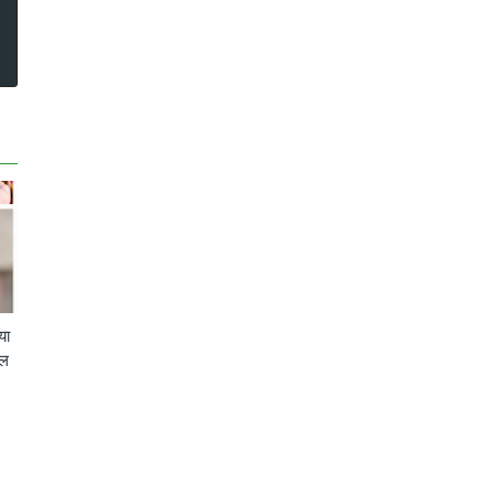
या
ेल