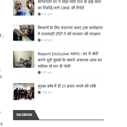
बेरोजगारी दर ने तोड़ा मोदी राज के ढाई साल
का रिकॉर्ड,जाने CMIE की रिपोर्ट
8:43 am
किसानों के लिए मददगार बजट,एक कार्यक्रम
में राजमंत्री टीटी ने की सरकार की सराहना
है।
4:48 pm
Report Exclusive भादरा:- घर में चोरी
करने घुसे युवको के सामने अचानक आया घर
मालिक तो मार दी गोली
ट
9:37 am
ाख
सुरक्षा कोष में दी 21 हजार रूपये की राशि
7:08 pm
,
FACEBOOK
ये