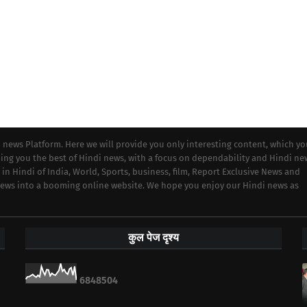
i news Platform. Here we will provide you only interesting content, which y
iding you the best of Hindi news, with a focus on dependability and Hindi ne
 in Hindi of India, World, Sports, business, film, Report Exclusive News and
 news into a booming online website. We hope you enjoy our Hindi news as
कुल पेज दृश्य
6
8
4
8
5
0
4