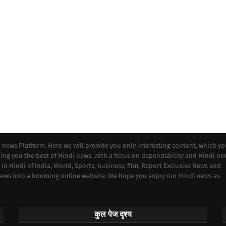
i news Platform. Here we will provide you only interesting content, which y
iding you the best of Hindi news, with a focus on dependability and Hindi ne
 in Hindi of India, World, Sports, business, film, Report Exclusive News and
 news into a booming online website. We hope you enjoy our Hindi news as
कुल पेज दृश्य