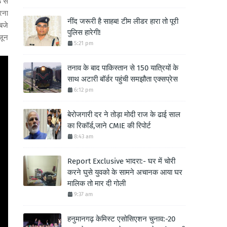
 से
रना
नींद जरूरी है साहब! टीम लीडर हारा तो पूरी
बजे
पुलिस हारेगी!
जून
5:21 pm
तनाव के बाद पाकिस्तान से 150 यात्रियों के
साथ अटारी बॉर्डर पहुंची समझौता एक्सप्रेस
6:12 pm
बेरोजगारी दर ने तोड़ा मोदी राज के ढाई साल
का रिकॉर्ड,जाने CMIE की रिपोर्ट
8:43 am
Report Exclusive भादरा:- घर में चोरी
करने घुसे युवको के सामने अचानक आया घर
मालिक तो मार दी गोली
9:37 am
हनुमानगढ़ केमिस्ट एसोसिएशन चुनाव:-20