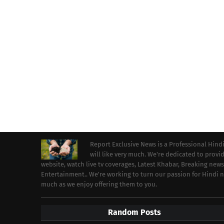
Report Exclusive News is a Professional Hind
will like very much. We're dedicated to prov
website, watch live tv coverages, Latest Khabar, Breaking news
Entertainment.. We're working to turn our passion for Hindi
much as we enjoy offering them to you.
Random Posts