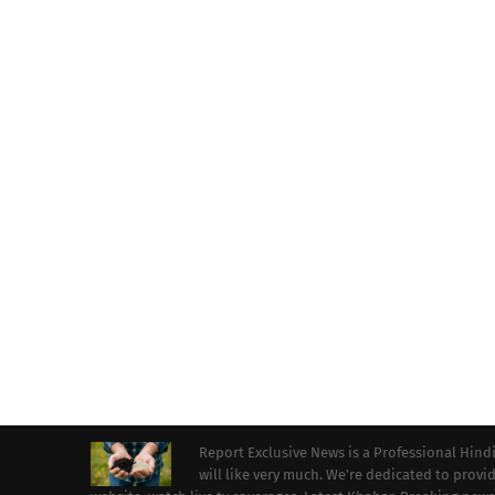
Report Exclusive News is a Professional Hind
will like very much. We're dedicated to prov