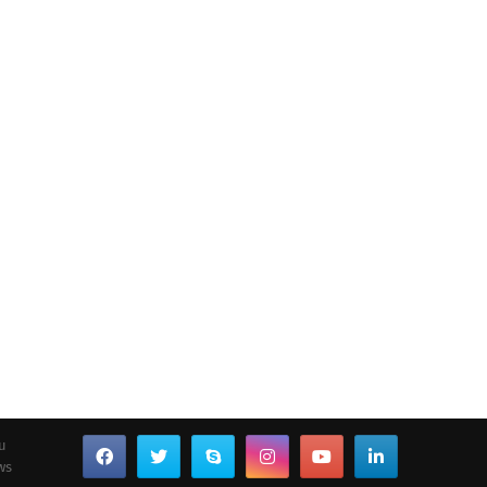
ou
ws