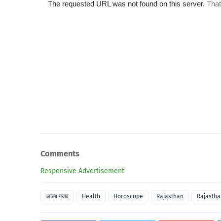
Comments
Responsive Advertisement
अजब गजब
Health
Horoscope
Rajasthan
Rajasth