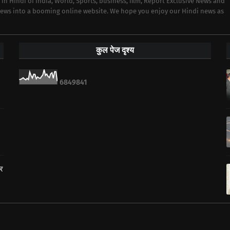
 in Hindi of India, World, Sports, business, film, Report Exclusive News and
 news into a booming online website. We hope you enjoy our Hindi news as
कुल पेज दृश्य
6
8
4
9
8
4
1
ार