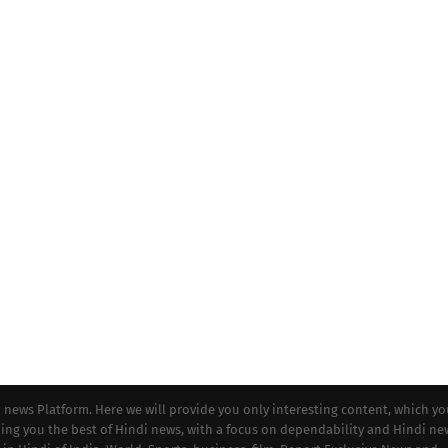
i news Platform. Here we will provide you only interesting content, which y
iding you the best of Hindi news, with a focus on dependability and Hindi ne