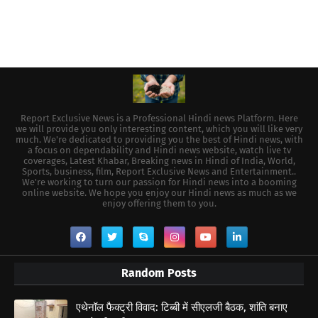
Report Exclusive News is a Professional Hindi news Platform. Here
we will provide you only interesting content, which you will like very
much. We're dedicated to providing you the best of Hindi news, with
a focus on dependability and Hindi news website, watch live tv
coverages, Latest Khabar, Breaking news in Hindi of India, World,
Sports, business, film, Report Exclusive News and Entertainment..
We're working to turn our passion for Hindi news into a booming
online website. We hope you enjoy our Hindi news as much as we
enjoy offering them to you.
Random Posts
एथेनॉल फैक्ट्री विवाद: टिब्बी में सीएलजी बैठक, शांति बनाए