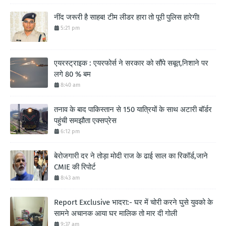
नींद जरूरी है साहब! टीम लीडर हारा तो पूरी पुलिस हारेगी!
5:21 pm
एयरस्ट्राइक : एयरफोर्स ने सरकार को सौंपे सबूत,निशाने पर
लगे 80 % बम
8:40 am
तनाव के बाद पाकिस्तान से 150 यात्रियों के साथ अटारी बॉर्डर
पहुंची समझौता एक्सप्रेस
6:12 pm
बेरोजगारी दर ने तोड़ा मोदी राज के ढाई साल का रिकॉर्ड,जाने
CMIE की रिपोर्ट
8:43 am
Report Exclusive भादरा:- घर में चोरी करने घुसे युवको के
सामने अचानक आया घर मालिक तो मार दी गोली
9:37 am