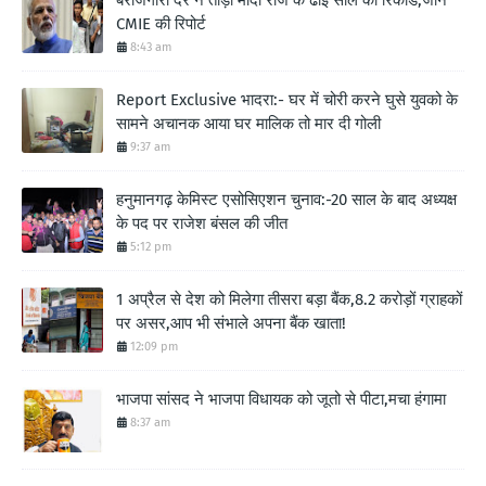
बेरोजगारी दर ने तोड़ा मोदी राज के ढाई साल का रिकॉर्ड,जाने
CMIE की रिपोर्ट
8:43 am
Report Exclusive भादरा:- घर में चोरी करने घुसे युवको के
सामने अचानक आया घर मालिक तो मार दी गोली
9:37 am
हनुमानगढ़ केमिस्ट एसोसिएशन चुनाव:-20 साल के बाद अध्यक्ष
के पद पर राजेश बंसल की जीत
5:12 pm
1 अप्रैल से देश को मिलेगा तीसरा बड़ा बैंक,8.2 करोड़ों ग्राहकों
पर असर,आप भी संभाले अपना बैंक खाता!
12:09 pm
भाजपा सांसद ने भाजपा विधायक को जूतो से पीटा,मचा हंगामा
8:37 am