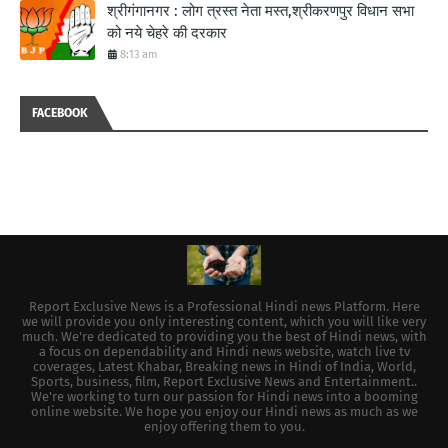
श्रीगंगानगर : लोग त्रस्त नेता मस्त,श्रीकरणपुर विधान सभा
को नये चेहरे की दरकार
8:13 am
FACEBOOK
Report Exclusive News is a Professional Hindi news Platform. Here
we will provide you only interesting content, which you will like very
much. We're dedicated to providing you the best of Hindi news, with
a focus on dependability and Hindi news website, watch live tv
coverages, Latest Khabar, Breaking news in Hindi of India, World,
Sports, business, film, Report Exclusive News and Entertainment..
We're working to turn our passion for Hindi news into a booming
online website. We hope you enjoy our Hindi news as much as we
enjoy offering them to you.