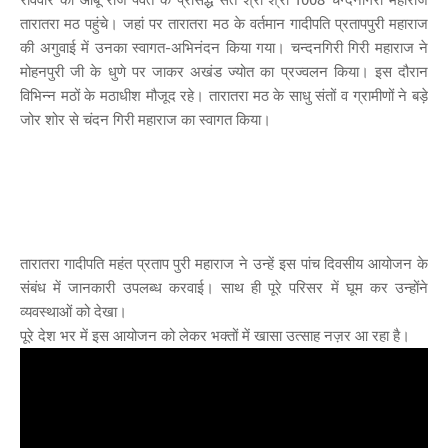
तारातरा मठ पहुंचे। जहां पर तारातरा मठ के वर्तमान गादीपति प्रतापपुरी महाराज
की अगुवाई में उनका स्वागत-अभिनंदन किया गया। चन्दनगिरी गिरी महाराज ने
मोहनपुरी जी के धुणे पर जाकर अखंड ज्योत का प्रज्वलन किया। इस दौरान
विभिन्न मठों के मठाधीश मौजूद रहे। तारातरा मठ के साधु संतों व ग्रामीणों ने बड़े
जोर शोर से चंदन गिरी महाराज का स्वागत किया।
तारातरा गादीपति महंत प्रताप पुरी महाराज ने उन्हें इस पांच दिवसीय आयोजन के
संबंध में जानकारी उपलब्ध करवाई। साथ ही पूरे परिसर में घूम कर उन्होंने
व्यवस्थाओं को देखा।
पूरे देश भर में इस आयोजन को लेकर भक्तों में खासा उत्साह नज़र आ रहा है।