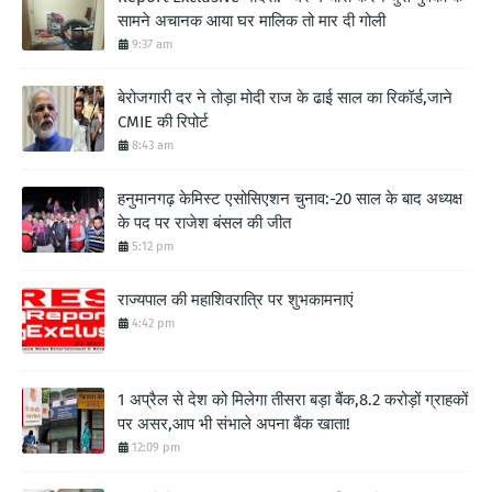
सामने अचानक आया घर मालिक तो मार दी गोली
9:37 am
बेरोजगारी दर ने तोड़ा मोदी राज के ढाई साल का रिकॉर्ड,जाने
CMIE की रिपोर्ट
8:43 am
हनुमानगढ़ केमिस्ट एसोसिएशन चुनाव:-20 साल के बाद अध्यक्ष
के पद पर राजेश बंसल की जीत
5:12 pm
राज्यपाल की महाशिवरात्रि पर शुभकामनाएं
4:42 pm
1 अप्रैल से देश को मिलेगा तीसरा बड़ा बैंक,8.2 करोड़ों ग्राहकों
पर असर,आप भी संभाले अपना बैंक खाता!
12:09 pm