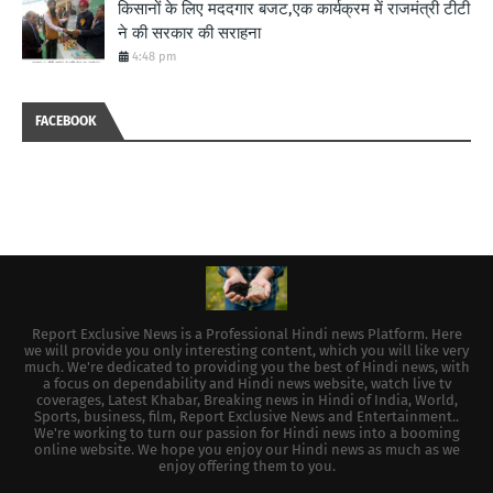
किसानों के लिए मददगार बजट,एक कार्यक्रम में राजमंत्री टीटी
ने की सरकार की सराहना
4:48 pm
FACEBOOK
Report Exclusive News is a Professional Hindi news Platform. Here
we will provide you only interesting content, which you will like very
much. We're dedicated to providing you the best of Hindi news, with
a focus on dependability and Hindi news website, watch live tv
coverages, Latest Khabar, Breaking news in Hindi of India, World,
Sports, business, film, Report Exclusive News and Entertainment..
We're working to turn our passion for Hindi news into a booming
online website. We hope you enjoy our Hindi news as much as we
enjoy offering them to you.