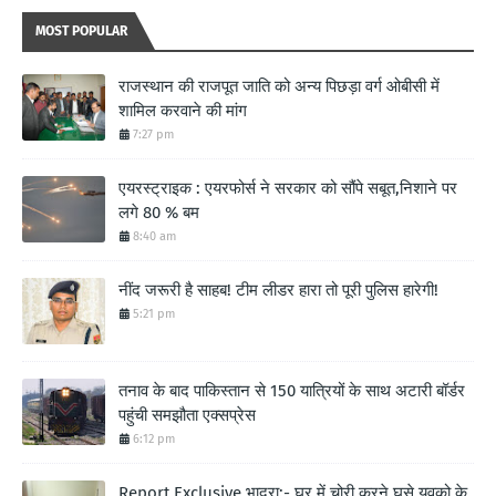
MOST POPULAR
राजस्थान की राजपूत जाति को अन्य पिछड़ा वर्ग ओबीसी में
शामिल करवाने की मांग
7:27 pm
एयरस्ट्राइक : एयरफोर्स ने सरकार को सौंपे सबूत,निशाने पर
लगे 80 % बम
8:40 am
नींद जरूरी है साहब! टीम लीडर हारा तो पूरी पुलिस हारेगी!
5:21 pm
तनाव के बाद पाकिस्तान से 150 यात्रियों के साथ अटारी बॉर्डर
पहुंची समझौता एक्सप्रेस
6:12 pm
Report Exclusive भादरा:- घर में चोरी करने घुसे युवको के