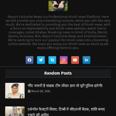
Report Exclusive News is a Professional Hindi news Platform. Here
we will provide you only interesting content, which you will like very
much. We're dedicated to providing you the best of Hindi news, with
a focus on dependability and Hindi news website, watch live tv
coverages, Latest Khabar, Breaking news in Hindi of India, World,
Sports, business, film, Report Exclusive News and Entertainment..
We're working to turn our passion for Hindi news into a booming
online website. We hope you enjoy our Hindi news as much as we
enjoy offering them to you.
Random Posts
नींद जरूरी है साहब! टीम लीडर हारा तो पूरी पुलिस हारेगी!
March 08, 2026
एथेनॉल फैक्ट्री विवाद: टिब्बी में सीएलजी बैठक, शांति बनाए
रखने की अपील