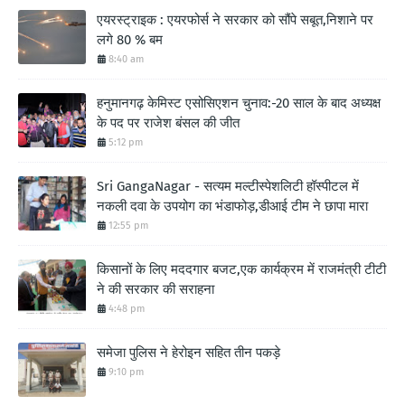
एयरस्ट्राइक : एयरफोर्स ने सरकार को सौंपे सबूत,निशाने पर
लगे 80 % बम
8:40 am
हनुमानगढ़ केमिस्ट एसोसिएशन चुनाव:-20 साल के बाद अध्यक्ष
के पद पर राजेश बंसल की जीत
5:12 pm
Sri GangaNagar - सत्यम मल्टीस्पेशलिटी हॉस्पीटल में
नकली दवा के उपयोग का भंडाफोड़,डीआई टीम ने छापा मारा
12:55 pm
किसानों के लिए मददगार बजट,एक कार्यक्रम में राजमंत्री टीटी
ने की सरकार की सराहना
4:48 pm
समेजा पुलिस ने हेरोइन सहित तीन पकड़े
9:10 pm