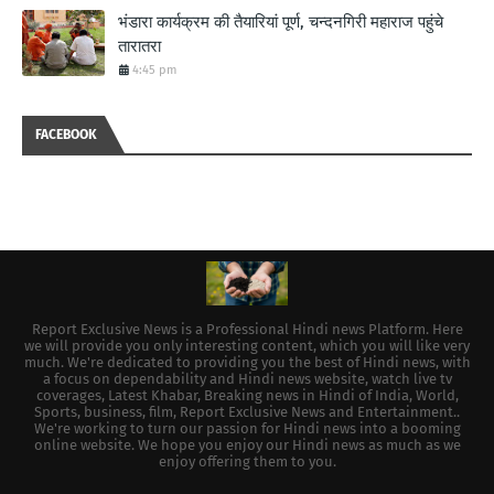
भंडारा कार्यक्रम की तैयारियां पूर्ण, चन्दनगिरी महाराज पहुंचे
तारातरा
4:45 pm
FACEBOOK
Report Exclusive News is a Professional Hindi news Platform. Here
we will provide you only interesting content, which you will like very
much. We're dedicated to providing you the best of Hindi news, with
a focus on dependability and Hindi news website, watch live tv
coverages, Latest Khabar, Breaking news in Hindi of India, World,
Sports, business, film, Report Exclusive News and Entertainment..
We're working to turn our passion for Hindi news into a booming
online website. We hope you enjoy our Hindi news as much as we
enjoy offering them to you.