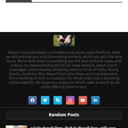
Report Exclusive News is a Professional Hindi news Platform. Here
we will provide you only interesting content, which you will like very
much. We're dedicated to providing you the best of Hindi news, with
a focus on dependability and Hindi news website, watch live tv
coverages, Latest Khabar, Breaking news in Hindi of India, World,
Sports, business, film, Report Exclusive News and Entertainment..
We're working to turn our passion for Hindi news into a booming
online website. We hope you enjoy our Hindi news as much as we
enjoy offering them to you.
Random Posts