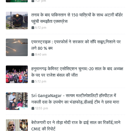
7:27 pm
तनाव के बाद पाकिस्तान से 150 यात्रियों के साथ अटारी बॉर्डर
पहुंची समझौता एक्सप्रेस
6:12 pm
एयरस्ट्राइक : एयरफोर्स ने सरकार को सौंपे सबूत,निशाने पर
लगे 80 % बम
8:40 am
हनुमानगढ़ केमिस्ट एसोसिएशन चुनाव:-20 साल के बाद अध्यक्ष
के पद पर राजेश बंसल की जीत
5:12 pm
Sri GangaNagar - सत्यम मल्टीस्पेशलिटी हॉस्पीटल में
नकली दवा के उपयोग का भंडाफोड़,डीआई टीम ने छापा मारा
12:55 pm
बेरोजगारी दर ने तोड़ा मोदी राज के ढाई साल का रिकॉर्ड,जाने
CMIE की रिपोर्ट