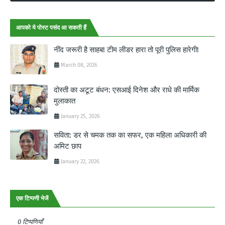
आपको ये पोस्ट पसंद आ सकती हैं
नींद जरूरी है साहब! टीम लीडर हारा तो पूरी पुलिस हारेगी!
March 08, 2026
दोस्ती का अटूट बंधन: एसआई दिनेश और राधे की मार्मिक
मुलाकात
January 25, 2026
सविता: डर से चमक तक का सफर, एक महिला अधिकारी की
अमिट छाप
January 22, 2026
एक टिप्पणी भेजें
0 टिप्पणियाँ