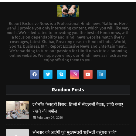
Report Exclusive News is a Professional Hindi news Platform. Here
we will provide you only interesting content, which you will like very
much. We're dedicated to providing you the best of Hindi news, with
a focus on dependability and Hindi news website, watch live tv
coverages, Latest Khabar, Breaking news in Hindi of India, World,
Sports, business, film, Report Exclusive News and Entertainment..
We're working to turn our passion for Hindi news into a booming
online website. We hope you enjoy our Hindi news as much as we
enjoy offering them to you.
Random Posts
एथेनॉल फैक्ट्री विवाद: टिब्बी में सीएलजी बैठक, शांति बनाए
रखने की अपील
February 09, 2026
सोमवार को आएंगी पूर्व मुख्यमंत्री श्रीमती वसुंधरा राजे*