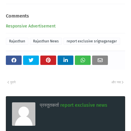
Comments
Responsive Advertisement
Rajasthan
Rajasthan News
report exclusive srignaganagar
पुराने
और नया
प्रस्तुतकर्ता
report exclusive news