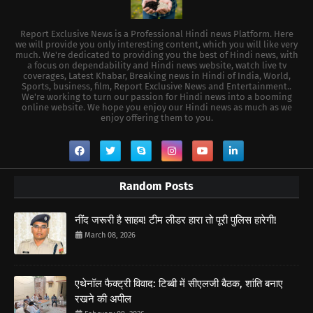
Report Exclusive News is a Professional Hindi news Platform. Here
we will provide you only interesting content, which you will like very
much. We're dedicated to providing you the best of Hindi news, with
a focus on dependability and Hindi news website, watch live tv
coverages, Latest Khabar, Breaking news in Hindi of India, World,
Sports, business, film, Report Exclusive News and Entertainment..
We're working to turn our passion for Hindi news into a booming
online website. We hope you enjoy our Hindi news as much as we
enjoy offering them to you.
Random Posts
नींद जरूरी है साहब! टीम लीडर हारा तो पूरी पुलिस हारेगी!
March 08, 2026
एथेनॉल फैक्ट्री विवाद: टिब्बी में सीएलजी बैठक, शांति बनाए
रखने की अपील