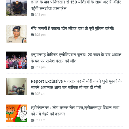
तनाव के बाद पाकिस्तान से 150 यात्रियों के साथ अटारी बॉर्डर
पहुंची समझौता एक्सप्रेस
6:12 pm
नींद जरूरी है साहब! टीम लीडर हारा तो पूरी पुलिस हारेगी!
5:21 pm
हनुमानगढ़ केमिस्ट एसोसिएशन चुनाव:-20 साल के बाद अध्यक्ष
के पद पर राजेश बंसल की जीत
5:12 pm
Report Exclusive भादरा:- घर में चोरी करने घुसे युवको के
सामने अचानक आया घर मालिक तो मार दी गोली
9:37 am
श्रीगंगानगर : लोग त्रस्त नेता मस्त,श्रीकरणपुर विधान सभा
को नये चेहरे की दरकार
8:13 am