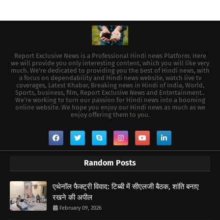
Report Exclusive News is a Professional Hindi news Platform. Here
we will provide you only interesting content, which you will like very
much. We're dedicated to providing you the best of Hindi news, with
a focus on dependability and Hindi news website, watch live tv
coverages, Latest Khabar, Breaking news in Hindi of India, World,
Sports, business, film, Report Exclusive News and Entertainment..
We're working to turn our passion for Hindi news into a booming
online website. We hope you enjoy our Hindi news as much as we
enjoy offering them to you.
Random Posts
एथेनॉल फैक्ट्री विवाद: टिब्बी में सीएलजी बैठक, शांति बनाए
रखने की अपील
February 09, 2026