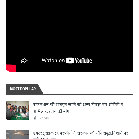
MOST POPULAR
राजस्थान की राजपूत जाति को अन्य पिछड़ा वर्ग ओबीसी में
शामिल करवाने की मांग
7:27 pm
एयरस्ट्राइक : एयरफोर्स ने सरकार को सौंपे सबूत,निशाने पर