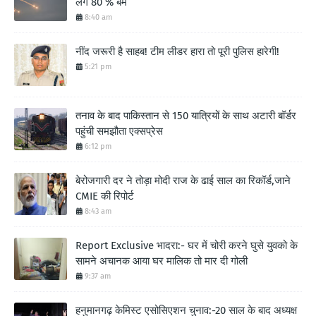
लगे 80 % बम
8:40 am
नींद जरूरी है साहब! टीम लीडर हारा तो पूरी पुलिस हारेगी!
5:21 pm
तनाव के बाद पाकिस्तान से 150 यात्रियों के साथ अटारी बॉर्डर
पहुंची समझौता एक्सप्रेस
6:12 pm
बेरोजगारी दर ने तोड़ा मोदी राज के ढाई साल का रिकॉर्ड,जाने
CMIE की रिपोर्ट
8:43 am
Report Exclusive भादरा:- घर में चोरी करने घुसे युवको के
सामने अचानक आया घर मालिक तो मार दी गोली
9:37 am
हनुमानगढ़ केमिस्ट एसोसिएशन चुनाव:-20 साल के बाद अध्यक्ष