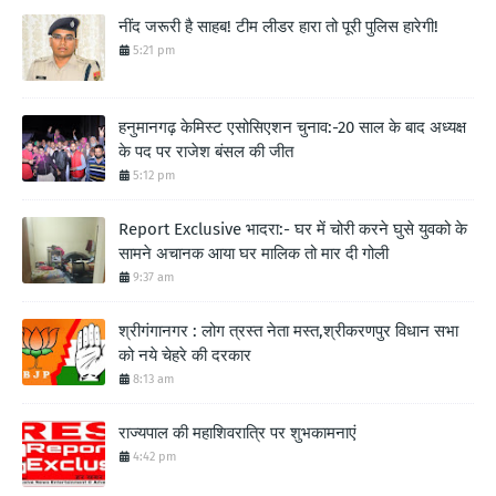
नींद जरूरी है साहब! टीम लीडर हारा तो पूरी पुलिस हारेगी!
5:21 pm
हनुमानगढ़ केमिस्ट एसोसिएशन चुनाव:-20 साल के बाद अध्यक्ष
के पद पर राजेश बंसल की जीत
5:12 pm
Report Exclusive भादरा:- घर में चोरी करने घुसे युवको के
सामने अचानक आया घर मालिक तो मार दी गोली
9:37 am
श्रीगंगानगर : लोग त्रस्त नेता मस्त,श्रीकरणपुर विधान सभा
को नये चेहरे की दरकार
8:13 am
राज्यपाल की महाशिवरात्रि पर शुभकामनाएं
4:42 pm