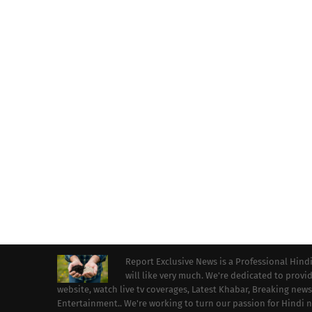
Report Exclusive News is a Professional Hind
will like very much. We're dedicated to prov
website, watch live tv coverages, Latest Khabar, Breaking news
Entertainment.. We're working to turn our passion for Hindi