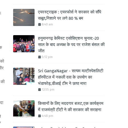
एयरस्ट्राइक : एयरफोर्स ने सरकार को सौंपे
ए।
सबूत,निशाने पर लगे 80 % बम
8:40 am
हनुमानगढ़ केमिस्ट एसोसिएशन चुनाव:-20
साल के बाद अध्यक्ष के पद पर राजेश बंसल की
तक
जीत
5:12 pm
 को
 और
Sri GangaNagar - सत्यम मल्टीस्पेशलिटी
हॉस्पीटल में नकली दवा के उपयोग का
 की
भंडाफोड़,डीआई टीम ने छापा मारा
12:55 pm
दा
किसानों के लिए मददगार बजट,एक कार्यक्रम
में राजमंत्री टीटी ने की सरकार की सराहना
े
4:48 pm
7