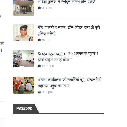
समेजा पुलिस ने हेरोइन सहित तीन पकड़े
9:10 pm
े
नींद जरूरी है साहब! टीम लीडर हारा तो पूरी
पुलिस हारेगी!
5:21 pm
 को
को
Sriganganagar- 20 अगस्त से प्रारंभ
होगी इंदिरा रसोई योजना
10:14 pm
भंडारा कार्यक्रम की तैयारियां पूर्ण, चन्दनगिरी
महाराज पहुंचे तारातरा
4:45 pm
FACEBOOK