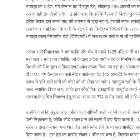
भाखड़ा का 0 हेड, गंग कैनाल का शिवपुर हेड, लोहागढ़ 496 आरडी का मर
रखाव सही ढंग से हो सके। उन्होंने कहा कि हरिके बैराज से फिरोजपु
हरिके बैराज इस समय गाद की समस्या से जूझ रहा है, इसकी साफ़-सफाई 
राजस्थान व हरियाणा के पानी के बंटवारे का नियंत्रण बीबीएमबी के स्थान
भाखड़ा ब्यास मैनेजमेंट बोर्ड (बीबीएमबी) में राजस्थान प्रदेश से भी प्रत
सांसद श्री निहालचंद ने बताया कि पौंग बाँध में पहले 1425 फीट पान
भरा जाए। महाराजा गंगासिंह जी के द्वारा इंदिरा गांधी नहर के निर्मा
किनारे लोगों के द्वारा अतिक्रमण/अवैध कब्जा किया जा रहा है। पंज
दी जाए। गंग कैनाल का फ्लो मीटर बालेवाला हेड (45 आरडी) के स्थान 
पंजाब में होने वाले पानी की चोरी को भी रोका जा सके। सतलुज नदी के 
जल्द स्थापित किया जाए, ताकि इन औद्योगिक ईकाइयों के प्रदूषित कचरे को
समस्या के उचित निवारण हेतु समय-समय पर 774 करोड़ रूपए की राशि ज
उन्होंने कहा कि बुड्डा नाला और काला संघियाँ नालों पर भी जल्द से जल
पानी निकलता है, जोकि सीधे राजस्थान की नहरों में बहा दिया जाता है। आईज
सरकार द्वारा करवाया गया था। हेड का निर्माण होने के पश्चात आवंटित प
दिया जाता है। इस हेड का क्रॉस लेवल 7 फीट पर बना है, जिसके कारण य