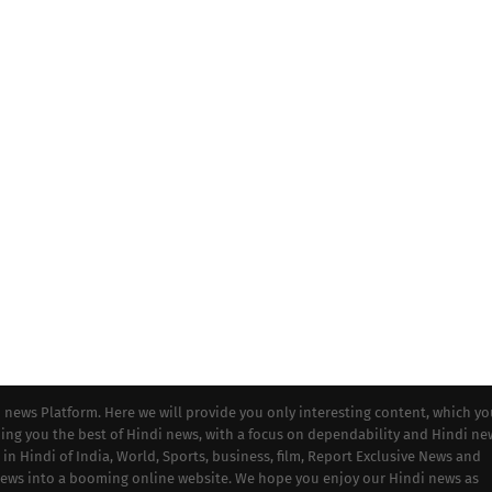
i news Platform. Here we will provide you only interesting content, which y
iding you the best of Hindi news, with a focus on dependability and Hindi ne
 in Hindi of India, World, Sports, business, film, Report Exclusive News and
 news into a booming online website. We hope you enjoy our Hindi news as