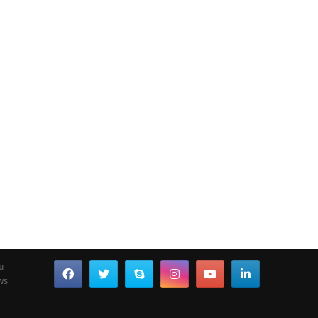
ou
ws