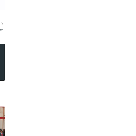
ा
गया