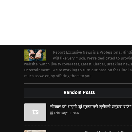
Report Exclusive News is a Professional Hind
will like very much. We're dedicated to prov
website, watch live tv coverages, Latest Khabar, Breaking news
Entertainment.. We're working to turn our passion for Hindi
much as we enjoy offering them to you.
Random Posts
सोमवार को आएंगी पूर्व मुख्यमंत्री श्रीमती वसुंधरा राजे*
February 01, 2026