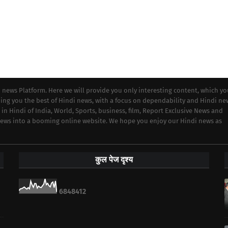
i news Platform. Here we will provide you only interesting content, which y
iding you the best of Hindi news, with a focus on dependability and Hindi ne
 in Hindi of India, World, Sports, business, film, Report Exclusive News and
 news into a booming online website. We hope you enjoy our Hindi news as
कुल पेज दृश्य
6
8
4
8
4
1
2