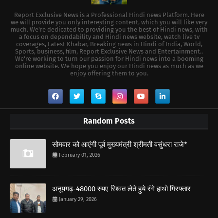
Report Exclusive News is a Professional Hindi news Platform. Here
we will provide you only interesting content, which you will like very
much. We're dedicated to providing you the best of Hindi news, with
a focus on dependability and Hindi news website, watch live tv
coverages, Latest Khabar, Breaking news in Hindi of India, World,
Sports, business, film, Report Exclusive News and Entertainment..
We're working to turn our passion for Hindi news into a booming
online website. We hope you enjoy our Hindi news as much as we
enjoy offering them to you.
Random Posts
सोमवार को आएंगी पूर्व मुख्यमंत्री श्रीमती वसुंधरा राजे*
February 01, 2026
अनूपगढ़-48000 रुपए रिश्वत लेते हुये रंगे हाथो गिरफ्तार
January 29, 2026