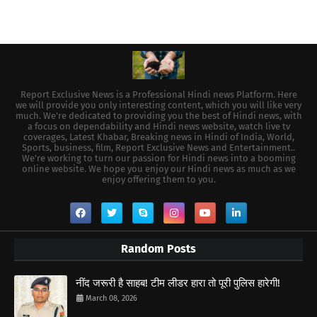
Report Exclusive News is a Professional Hindi news Platform. Here
we will provide you only interesting content, which you will like very
much. We're dedicated to providing you the best of Hindi news, with
a focus on dependability and Hindi news website, watch live tv
coverages, Latest Khabar, Breaking news in Hindi of India, World,
Sports, business, film, Report Exclusive News and Entertainment..
We're working to turn our passion for Hindi news into a booming
online website. We hope you enjoy our Hindi news as much as we
enjoy offering them to you.
Random Posts
नींद जरूरी है साहब! टीम लीडर हारा तो पूरी पुलिस हारेगी!
March 08, 2026