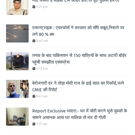
नींद जरूरी है साहब! टीम लीडर हारा तो पूरी पुलिस हारेगी!
5:21 pm
एयरस्ट्राइक : एयरफोर्स ने सरकार को सौंपे सबूत,निशाने पर
लगे 80 % बम
8:40 am
तनाव के बाद पाकिस्तान से 150 यात्रियों के साथ अटारी बॉर्डर
पहुंची समझौता एक्सप्रेस
6:12 pm
बेरोजगारी दर ने तोड़ा मोदी राज के ढाई साल का रिकॉर्ड,जाने
CMIE की रिपोर्ट
8:43 am
Report Exclusive भादरा:- घर में चोरी करने घुसे युवको के
सामने अचानक आया घर मालिक तो मार दी गोली
9:37 am