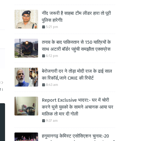
नींद जरूरी है साहब! टीम लीडर हारा तो पूरी
पुलिस हारेगी!
5:21 pm
तनाव के बाद पाकिस्तान से 150 यात्रियों के
साथ अटारी बॉर्डर पहुंची समझौता एक्सप्रेस
6:12 pm
बेरोजगारी दर ने तोड़ा मोदी राज के ढाई साल
का रिकॉर्ड,जाने CMIE की रिपोर्ट
ा
8:43 am
या।
Report Exclusive भादरा:- घर में चोरी
करने घुसे युवको के सामने अचानक आया घर
मालिक तो मार दी गोली
9:37 am
हनुमानगढ़ केमिस्ट एसोसिएशन चुनाव:-20