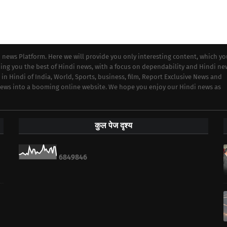
i news Platform. Here we will provide you only interesting content, which y
iding you the best of Hindi news, with a focus on dependability and Hindi ne
 in Hindi of India, World, Sports, business, film, Report Exclusive News and
 news into a booming online website. We hope you enjoy our Hindi news as
कुल पेज दृश्य
6
8
4
9
8
4
6