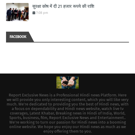
सुरक्षा कोष में दी 21 हजार रूपये की राशि
7:08 pm
FACEBOOK
Report Exclusive News is a Professional Hindi news Platform. Here
we will provide you only interesting content, which you will like very
much. We're dedicated to providing you the best of Hindi news, with
a focus on dependability and Hindi news website, watch live tv
coverages, Latest Khabar, Breaking news in Hindi of India, World,
Sports, business, film, Report Exclusive News and Entertainment..
We're working to turn our passion for Hindi news into a booming
online website. We hope you enjoy our Hindi news as much as we
enjoy offering them to you.