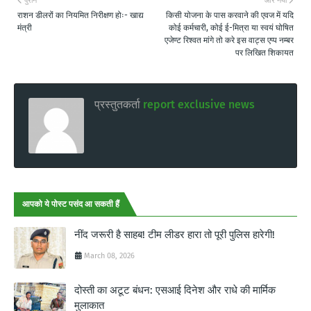
पुराने
और नया
राशन डीलरों का नियमित निरीक्षण होः- खाद्य
किसी योजना के पास करवाने की एवज में यदि
मंत्री
कोई कर्मचारी, कोई ई-मित्रा या स्वयं घोषित
एजेण्ट रिश्वत मांगे तो करे इस वाट्स एप्प नम्बर
पर लिखित शिकायत
प्रस्तुतकर्ता
report exclusive news
आपको ये पोस्ट पसंद आ सकती हैं
नींद जरूरी है साहब! टीम लीडर हारा तो पूरी पुलिस हारेगी!
March 08, 2026
दोस्ती का अटूट बंधन: एसआई दिनेश और राधे की मार्मिक
मुलाकात