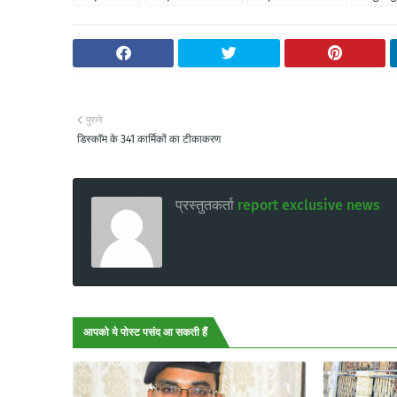
पुराने
डिस्काॅम के 341 कार्मिकों का टीकाकरण
प्रस्तुतकर्ता
report exclusive news
आपको ये पोस्ट पसंद आ सकती हैं