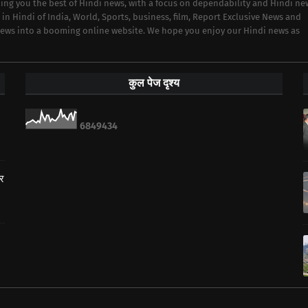
iding you the best of Hindi news, with a focus on dependability and Hindi ne
 in Hindi of India, World, Sports, business, film, Report Exclusive News and
 news into a booming online website. We hope you enjoy our Hindi news as
कुल पेज दृश्य
6
8
4
9
4
3
4
ार