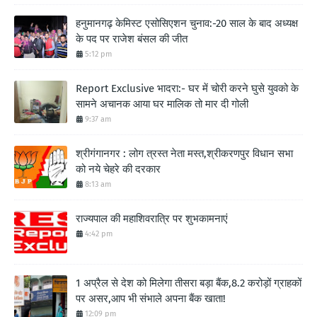
हनुमानगढ़ केमिस्ट एसोसिएशन चुनाव:-20 साल के बाद अध्यक्ष
के पद पर राजेश बंसल की जीत
5:12 pm
Report Exclusive भादरा:- घर में चोरी करने घुसे युवको के
सामने अचानक आया घर मालिक तो मार दी गोली
9:37 am
श्रीगंगानगर : लोग त्रस्त नेता मस्त,श्रीकरणपुर विधान सभा
को नये चेहरे की दरकार
8:13 am
राज्यपाल की महाशिवरात्रि पर शुभकामनाएं
4:42 pm
1 अप्रैल से देश को मिलेगा तीसरा बड़ा बैंक,8.2 करोड़ों ग्राहकों
पर असर,आप भी संभाले अपना बैंक खाता!
12:09 pm