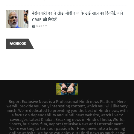
बेरोजगारी दर ने तोड़ा मोदी राज के ढाई साल का रिकॉर्ड,जाने
CMIE की रिपोर्ट
8:43 am
FACEBOOK
Report Exclusive News is a Professional Hindi news Platform. Here
we will provide you only interesting content, which you will like very
much. We're dedicated to providing you the best of Hindi news, with
a focus on dependability and Hindi news website, watch live tv
coverages, Latest Khabar, Breaking news in Hindi of India, World,
Sports, business, film, Report Exclusive News and Entertainment..
We're working to turn our passion for Hindi news into a booming
online website. We hope you enjoy our Hindi news as much as we