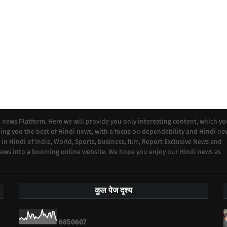
i news Platform. Here we will provide you only interesting content, which y
iding you the best of Hindi news, with a focus on dependability and Hindi ne
 in Hindi of India, World, Sports, business, film, Report Exclusive News and
 news into a booming online website. We hope you enjoy our Hindi news as
कुल पेज दृश्य
6
8
5
0
6
0
7