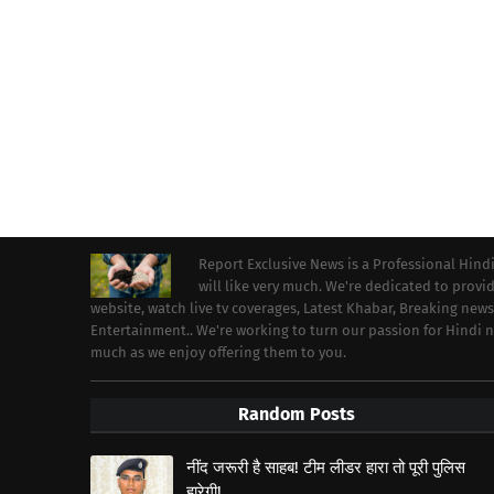
Report Exclusive News is a Professional Hind
will like very much. We're dedicated to prov
website, watch live tv coverages, Latest Khabar, Breaking news
Entertainment.. We're working to turn our passion for Hindi
much as we enjoy offering them to you.
Random Posts
नींद जरूरी है साहब! टीम लीडर हारा तो पूरी पुलिस
हारेगी!