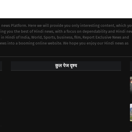
i news Platform. Here we will provide you only interesting content, which y
iding you the best of Hindi news, with a focus on dependability and Hindi ne
 in Hindi of India, World, Sports, business, film, Report Exclusive News and
 news into a booming online website. We hope you enjoy our Hindi news as
कुल पेज दृश्य