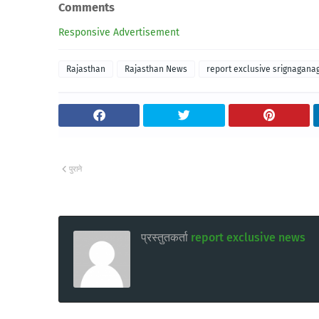
Comments
Responsive Advertisement
Rajasthan
Rajasthan News
report exclusive srignagana
पुराने
प्रस्तुतकर्ता
report exclusive news