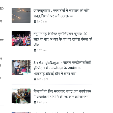
-50
एयरस्ट्राइक : एयरफोर्स ने सरकार को सौंपे
सबूत,निशाने पर लगे 80 % बम
का
8:40 am
े
हनुमानगढ़ केमिस्ट एसोसिएशन चुनाव:-20
साल के बाद अध्यक्ष के पद पर राजेश बंसल की
्षक
जीत
5:12 pm
की
Sri GangaNagar - सत्यम मल्टीस्पेशलिटी
े
हॉस्पीटल में नकली दवा के उपयोग का
भंडाफोड़,डीआई टीम ने छापा मारा
ा
12:55 pm
किसानों के लिए मददगार बजट,एक कार्यक्रम
में राजमंत्री टीटी ने की सरकार की सराहना
4:48 pm