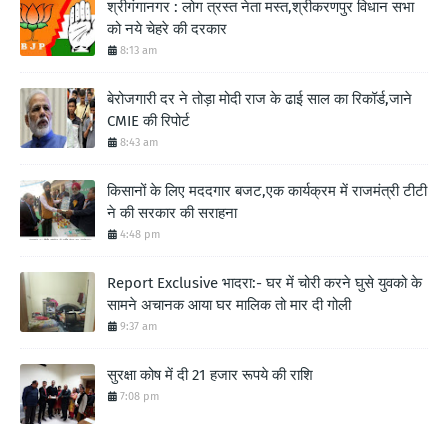
श्रीगंगानगर : लोग त्रस्त नेता मस्त,श्रीकरणपुर विधान सभा
को नये चेहरे की दरकार
8:13 am
बेरोजगारी दर ने तोड़ा मोदी राज के ढाई साल का रिकॉर्ड,जाने
CMIE की रिपोर्ट
8:43 am
किसानों के लिए मददगार बजट,एक कार्यक्रम में राजमंत्री टीटी
ने की सरकार की सराहना
4:48 pm
Report Exclusive भादरा:- घर में चोरी करने घुसे युवको के
सामने अचानक आया घर मालिक तो मार दी गोली
9:37 am
सुरक्षा कोष में दी 21 हजार रूपये की राशि
7:08 pm