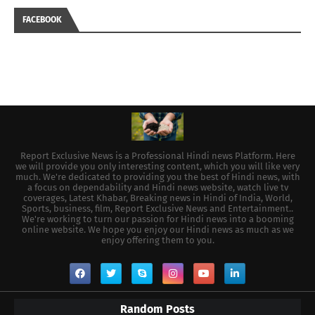
FACEBOOK
Report Exclusive News is a Professional Hindi news Platform. Here
we will provide you only interesting content, which you will like very
much. We're dedicated to providing you the best of Hindi news, with
a focus on dependability and Hindi news website, watch live tv
coverages, Latest Khabar, Breaking news in Hindi of India, World,
Sports, business, film, Report Exclusive News and Entertainment..
We're working to turn our passion for Hindi news into a booming
online website. We hope you enjoy our Hindi news as much as we
enjoy offering them to you.
Random Posts