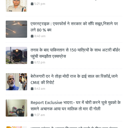
5:21 pm
एयरस्ट्राइक : एयरफोर्स ने सरकार को सौंपे सबूत,निशाने पर
लगे 80 % बम
8:40 am
तनाव के बाद पाकिस्तान से 150 यात्रियों के साथ अटारी बॉर्डर
पहुंची समझौता एक्सप्रेस
6:12 pm
बेरोजगारी दर ने तोड़ा मोदी राज के ढाई साल का रिकॉर्ड,जाने
CMIE की रिपोर्ट
8:43 am
Report Exclusive भादरा:- घर में चोरी करने घुसे युवको के
सामने अचानक आया घर मालिक तो मार दी गोली
9:37 am