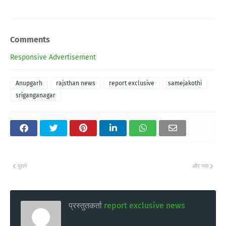
Comments
Responsive Advertisement
Anupgarh
rajsthan news
report exclusive
samejakothi
sriganganagar
पुराने
और नया
प्रस्तुतकर्ता
report exclusive news