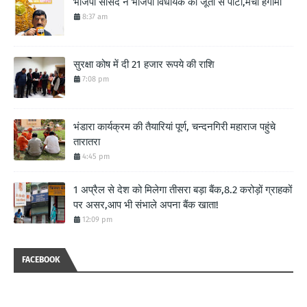
भाजपा सांसद ने भाजपा विधायक को जूतो से पीटा,मचा हंगामा
8:37 am
सुरक्षा कोष में दी 21 हजार रूपये की राशि
7:08 pm
भंडारा कार्यक्रम की तैयारियां पूर्ण, चन्दनगिरी महाराज पहुंचे
तारातरा
4:45 pm
1 अप्रैल से देश को मिलेगा तीसरा बड़ा बैंक,8.2 करोड़ों ग्राहकों
पर असर,आप भी संभाले अपना बैंक खाता!
12:09 pm
FACEBOOK