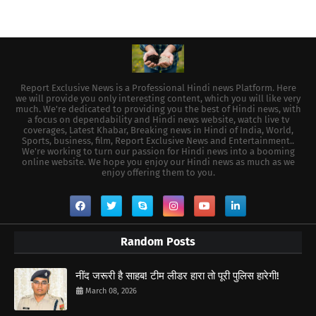
Report Exclusive News is a Professional Hindi news Platform. Here
we will provide you only interesting content, which you will like very
much. We're dedicated to providing you the best of Hindi news, with
a focus on dependability and Hindi news website, watch live tv
coverages, Latest Khabar, Breaking news in Hindi of India, World,
Sports, business, film, Report Exclusive News and Entertainment..
We're working to turn our passion for Hindi news into a booming
online website. We hope you enjoy our Hindi news as much as we
enjoy offering them to you.
Random Posts
नींद जरूरी है साहब! टीम लीडर हारा तो पूरी पुलिस हारेगी!
March 08, 2026