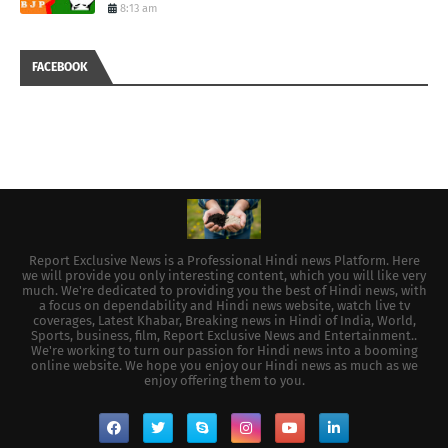
8:13 am
FACEBOOK
Report Exclusive News is a Professional Hindi news Platform. Here
we will provide you only interesting content, which you will like very
much. We're dedicated to providing you the best of Hindi news, with
a focus on dependability and Hindi news website, watch live tv
coverages, Latest Khabar, Breaking news in Hindi of India, World,
Sports, business, film, Report Exclusive News and Entertainment..
We're working to turn our passion for Hindi news into a booming
online website. We hope you enjoy our Hindi news as much as we
enjoy offering them to you.