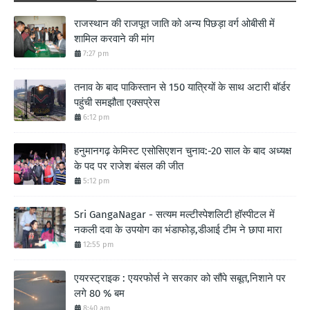
राजस्थान की राजपूत जाति को अन्य पिछड़ा वर्ग ओबीसी में
शामिल करवाने की मांग
7:27 pm
तनाव के बाद पाकिस्तान से 150 यात्रियों के साथ अटारी बॉर्डर
पहुंची समझौता एक्सप्रेस
6:12 pm
हनुमानगढ़ केमिस्ट एसोसिएशन चुनाव:-20 साल के बाद अध्यक्ष
के पद पर राजेश बंसल की जीत
5:12 pm
Sri GangaNagar - सत्यम मल्टीस्पेशलिटी हॉस्पीटल में
नकली दवा के उपयोग का भंडाफोड़,डीआई टीम ने छापा मारा
12:55 pm
एयरस्ट्राइक : एयरफोर्स ने सरकार को सौंपे सबूत,निशाने पर
लगे 80 % बम
8:40 am