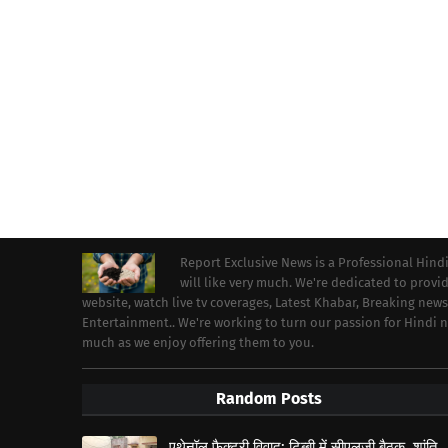
Report Exclusive News is a Professional Hind
will like very much. We're dedicated to prov
website, watch live tv coverages, Latest Khabar, Breaking news
Entertainment.. We're working to turn our passion for Hindi
much as we enjoy offering them to you.
Random Posts
एथेनॉल फैक्ट्री विवाद: टिब्बी में सीएलजी बैठक, शांति