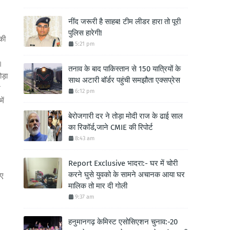
नींद जरूरी है साहब! टीम लीडर हारा तो पूरी
पुलिस हारेगी!
की
5:21 pm
।
तनाव के बाद पाकिस्तान से 150 यात्रियों के
ड़ा
साथ अटारी बॉर्डर पहुंची समझौता एक्सप्रेस
श
6:12 pm
ें
बेरोजगारी दर ने तोड़ा मोदी राज के ढाई साल
का रिकॉर्ड,जाने CMIE की रिपोर्ट
8:43 am
Report Exclusive भादरा:- घर में चोरी
करने घुसे युवको के सामने अचानक आया घर
ाए
मालिक तो मार दी गोली
9:37 am
हनुमानगढ़ केमिस्ट एसोसिएशन चुनाव:-20