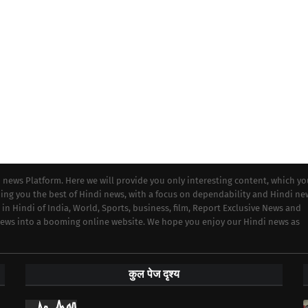
i news Platform. Here we will provide you only interesting content, which y
iding you the best of Hindi news, with a focus on dependability and Hindi ne
 in Hindi of India, World, Sports, business, film, Report Exclusive News and
 news into a booming online website. We hope you enjoy our Hindi news as
कुल पेज दृश्य