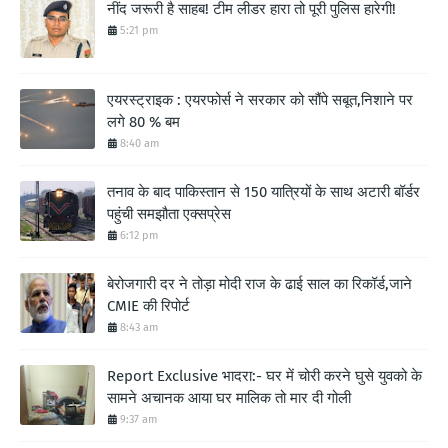
नींद जरूरी है साहब! टीम लीडर हारा तो पूरी पुलिस हारेगी!
5:21 pm
एयरस्ट्राइक : एयरफोर्स ने सरकार को सौंपे सबूत,निशाने पर
लगे 80 % बम
8:40 am
तनाव के बाद पाकिस्तान से 150 यात्रियों के साथ अटारी बॉर्डर
पहुंची समझौता एक्सप्रेस
6:12 pm
बेरोजगारी दर ने तोड़ा मोदी राज के ढाई साल का रिकॉर्ड,जाने
CMIE की रिपोर्ट
8:43 am
Report Exclusive भादरा:- घर में चोरी करने घुसे युवको के
सामने अचानक आया घर मालिक तो मार दी गोली
9:37 am