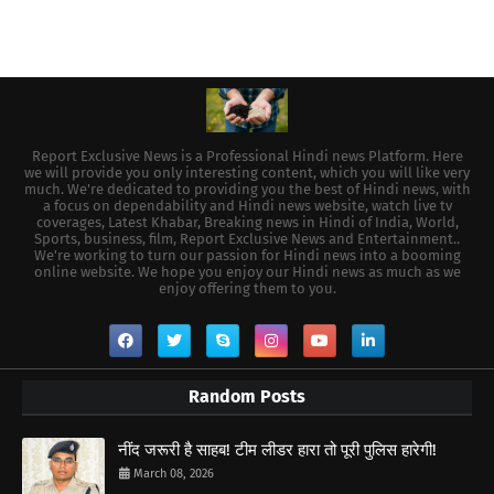
Report Exclusive News is a Professional Hindi news Platform. Here
we will provide you only interesting content, which you will like very
much. We're dedicated to providing you the best of Hindi news, with
a focus on dependability and Hindi news website, watch live tv
coverages, Latest Khabar, Breaking news in Hindi of India, World,
Sports, business, film, Report Exclusive News and Entertainment..
We're working to turn our passion for Hindi news into a booming
online website. We hope you enjoy our Hindi news as much as we
enjoy offering them to you.
Random Posts
नींद जरूरी है साहब! टीम लीडर हारा तो पूरी पुलिस हारेगी!
March 08, 2026