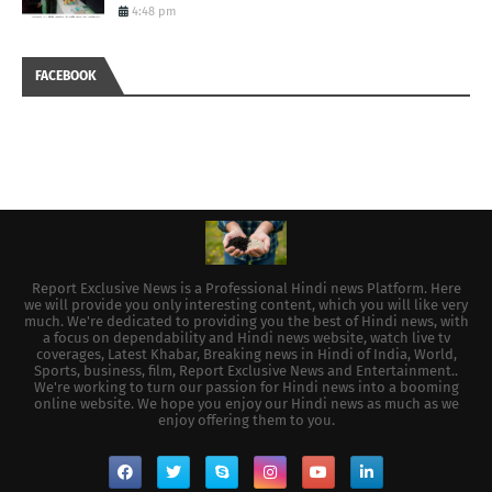
4:48 pm
FACEBOOK
Report Exclusive News is a Professional Hindi news Platform. Here
we will provide you only interesting content, which you will like very
much. We're dedicated to providing you the best of Hindi news, with
a focus on dependability and Hindi news website, watch live tv
coverages, Latest Khabar, Breaking news in Hindi of India, World,
Sports, business, film, Report Exclusive News and Entertainment..
We're working to turn our passion for Hindi news into a booming
online website. We hope you enjoy our Hindi news as much as we
enjoy offering them to you.