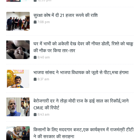
12:55 pm
सुरक्षा कोष में दी 21 हजार रूपये की राशि
7:08 pm
घर में भाभी को अकेली देख देवर की नीयत डोली, रिश्ते को चाकू
की नौक पर किया तार-तार
8:40 am
भाजपा सांसद ने भाजपा विधायक को जूतो से पीटा,मचा हंगामा
8:37 am
बेरोजगारी दर ने तोड़ा मोदी राज के ढाई साल का रिकॉर्ड,जाने
CMIE की रिपोर्ट
8:43 am
किसानों के लिए मददगार बजट,एक कार्यक्रम में राजमंत्री टीटी
ने की सरकार की सराहना