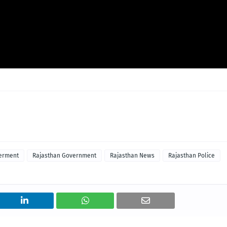
erment
Rajasthan Government
Rajasthan News
Rajasthan Police