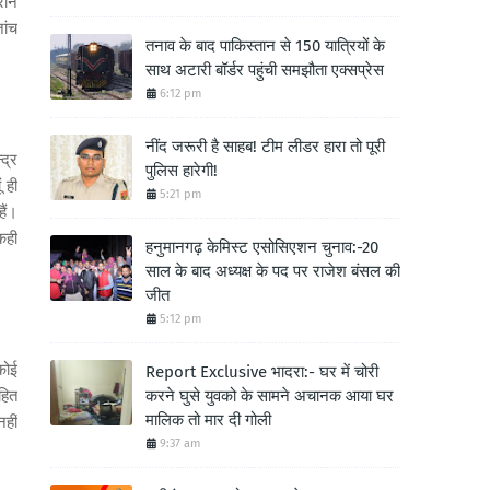
ोने
ांच
तनाव के बाद पाकिस्तान से 150 यात्रियों के
साथ अटारी बॉर्डर पहुंची समझौता एक्सप्रेस
6:12 pm
नींद जरूरी है साहब! टीम लीडर हारा तो पूरी
द्र
पुलिस हारेगी!
 ही
5:21 pm
ैं।
कही
हनुमानगढ़ केमिस्ट एसोसिएशन चुनाव:-20
साल के बाद अध्यक्ष के पद पर राजेश बंसल की
जीत
5:12 pm
कोई
Report Exclusive भादरा:- घर में चोरी
हित
करने घुसे युवको के सामने अचानक आया घर
मालिक तो मार दी गोली
हीं
9:37 am