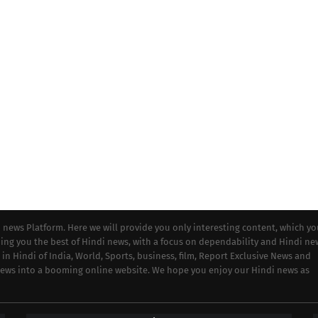
i news Platform. Here we will provide you only interesting content, which y
iding you the best of Hindi news, with a focus on dependability and Hindi ne
 in Hindi of India, World, Sports, business, film, Report Exclusive News and
 news into a booming online website. We hope you enjoy our Hindi news as