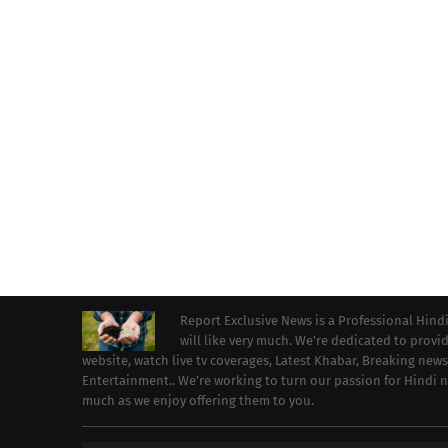
Report Exclusive News is a Professional Hind
will like very much. We're dedicated to prov
website, watch live tv coverages, Latest Khabar, Breaking news
Entertainment.. We're working to turn our passion for Hindi
much as we enjoy offering them to you.