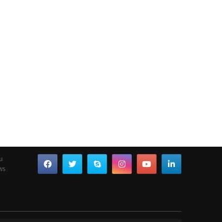
ou
ws