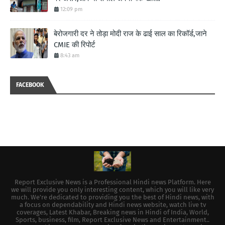
12:09 pm
बेरोजगारी दर ने तोड़ा मोदी राज के ढाई साल का रिकॉर्ड,जाने
CMIE की रिपोर्ट
8:43 am
FACEBOOK
Report Exclusive News is a Professional Hindi news Platform. Here
we will provide you only interesting content, which you will like very
much. We're dedicated to providing you the best of Hindi news, with
a focus on dependability and Hindi news website, watch live tv
coverages, Latest Khabar, Breaking news in Hindi of India, World,
Sports, business, film, Report Exclusive News and Entertainment..