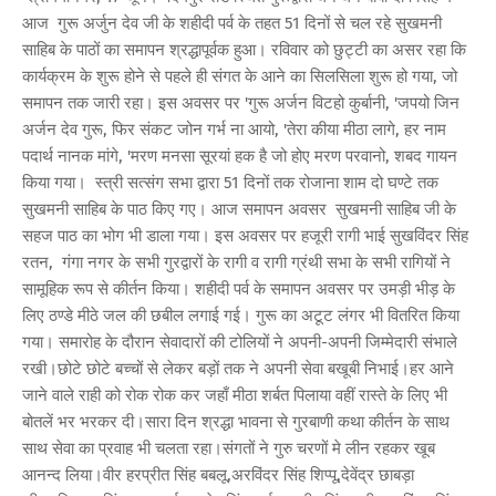
आज गुरू अर्जुन देव जी के शहीदी पर्व के तहत 51 दिनों से चल रहे सुखमनी
साहिब के पाठों का समापन श्रद्धापूर्वक हुआ। रविवार को छुट्टी का असर रहा कि
कार्यक्रम के शुरू होने से पहले ही संगत के आने का सिलसिला शुरू हो गया, जो
समापन तक जारी रहा। इस अवसर पर 'गुरू अर्जन विटहो कुर्बानी, 'जपयो जिन
अर्जन देव गुरू, फिर संकट जोन गर्भ ना आयो, 'तेरा कीया मीठा लागे, हर नाम
पदार्थ नानक मांगे, 'मरण मनसा सूरयां हक है जो होए मरण परवानो, शबद गायन
किया गया। स्त्री सत्संग सभा द्वारा 51 दिनों तक रोजाना शाम दो घण्टे तक
सुखमनी साहिब के पाठ किए गए। आज समापन अवसर सुखमनी साहिब जी के
सहज पाठ का भोग भी डाला गया। इस अवसर पर हजूरी रागी भाई सुखविंदर सिंह
रतन, गंगा नगर के सभी गुरद्वारों के रागी व रागी ग्रंथी सभा के सभी रागियों ने
सामूहिक रूप से कीर्तन किया। शहीदी पर्व के समापन अवसर पर उमड़ी भीड़ के
लिए ठण्डे मीठे जल की छबील लगाई गई। गुरू का अटूट लंगर भी वितरित किया
गया। समारोह के दौरान सेवादारों की टोलियों ने अपनी-अपनी जिम्मेदारी संभाले
रखी।छोटे छोटे बच्चों से लेकर बड़ों तक ने अपनी सेवा बखूबी निभाई।हर आने
जाने वाले राही को रोक रोक कर जहाँ मीठा शर्बत पिलाया वहीं रास्ते के लिए भी
बोतलें भर भरकर दी।सारा दिन श्रद्धा भावना से गुरबाणी कथा कीर्तन के साथ
साथ सेवा का प्रवाह भी चलता रहा।संगतों ने गुरु चरणों मे लीन रहकर खूब
आनन्द लिया।वीर हरप्रीत सिंह बबलू,अरविंदर सिंह शिप्पू,देवेंद्र छाबड़ा