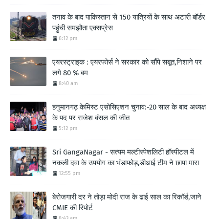
तनाव के बाद पाकिस्तान से 150 यात्रियों के साथ अटारी बॉर्डर
पहुंची समझौता एक्सप्रेस
6:12 pm
एयरस्ट्राइक : एयरफोर्स ने सरकार को सौंपे सबूत,निशाने पर
लगे 80 % बम
8:40 am
हनुमानगढ़ केमिस्ट एसोसिएशन चुनाव:-20 साल के बाद अध्यक्ष
के पद पर राजेश बंसल की जीत
5:12 pm
Sri GangaNagar - सत्यम मल्टीस्पेशलिटी हॉस्पीटल में
नकली दवा के उपयोग का भंडाफोड़,डीआई टीम ने छापा मारा
12:55 pm
बेरोजगारी दर ने तोड़ा मोदी राज के ढाई साल का रिकॉर्ड,जाने
CMIE की रिपोर्ट
8:43 am