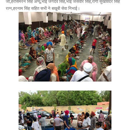
जी,हरसिमरन सिंह अप्पू,भाई जगदेव सिंह,भाई जसवीर सिंह,रागी सुखविंदर सिंह
रत्न,हरनाम सिंह सहित सभी ने बखूबी सेवा निभाई।