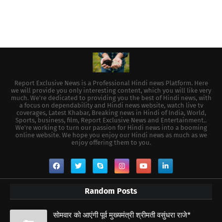
Report Exclusive News is a Professional Hindi news Platform. Here
we will provide you only interesting content, which you will like very
much. We're dedicated to providing you the best of Hindi news, with
a focus on dependability and Hindi news website, watch live tv
coverages, Latest Khabar, Breaking news in Hindi of India, World,
Sports, business, film, Report Exclusive News and Entertainment..
We're working to turn our passion for Hindi news into a booming
online website. We hope you enjoy our Hindi news as much as we
enjoy offering them to you.
Random Posts
सोमवार को आएंगी पूर्व मुख्यमंत्री श्रीमती वसुंधरा राजे*