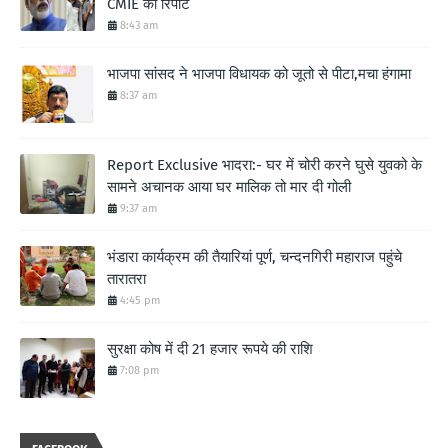
CMIE की रिपोर्ट
8:43 am
भाजपा सांसद ने भाजपा विधायक को जूतो से पीटा,मचा हंगामा
8:37 am
Report Exclusive भादरा:- घर में चोरी करने घुसे युवको के
सामने अचानक आया घर मालिक तो मार दी गोली
9:37 am
भंडारा कार्यक्रम की तैयारियां पूर्ण, चन्दनगिरी महाराज पहुंचे
तारातरा
4:45 pm
सुरक्षा कोष में दी 21 हजार रूपये की राशि
7:08 pm