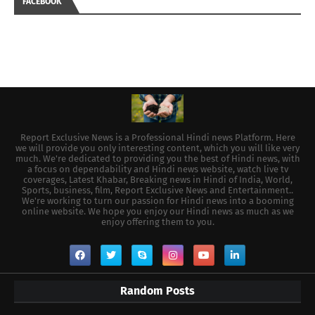
FACEBOOK
Report Exclusive News is a Professional Hindi news Platform. Here
we will provide you only interesting content, which you will like very
much. We're dedicated to providing you the best of Hindi news, with
a focus on dependability and Hindi news website, watch live tv
coverages, Latest Khabar, Breaking news in Hindi of India, World,
Sports, business, film, Report Exclusive News and Entertainment..
We're working to turn our passion for Hindi news into a booming
online website. We hope you enjoy our Hindi news as much as we
enjoy offering them to you.
Random Posts