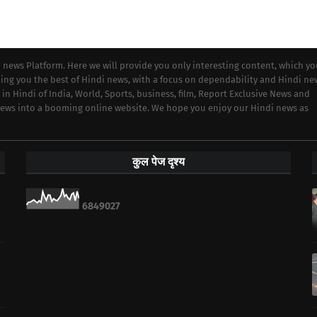
i news Platform. Here we will provide you only interesting content, which y
iding you the best of Hindi news, with a focus on dependability and Hindi ne
 in Hindi of India, World, Sports, business, film, Report Exclusive News and
 news into a booming online website. We hope you enjoy our Hindi news as
कुल पेज दृश्य
6
8
4
9
0
2
7