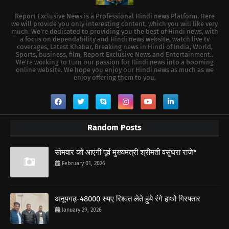
Report Exclusive News is a Professional Hindi news Platform. Here
we will provide you only interesting content, which you will like very
much. We're dedicated to providing you the best of Hindi news, with
a focus on dependability and Hindi news website, watch live tv
coverages, Latest Khabar, Breaking news in Hindi of India, World,
Sports, business, film, Report Exclusive News and Entertainment..
We're working to turn our passion for Hindi news into a booming
online website. We hope you enjoy our Hindi news as much as we
enjoy offering them to you.
Random Posts
सोमवार को आएंगी पूर्व मुख्यमंत्री श्रीमती वसुंधरा राजे*
February 01, 2026
अनूपगढ़-48000 रुपए रिश्वत लेते हुये रंगे हाथो गिरफ्तार
January 29, 2026