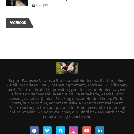
4:48 pm
FACEBOOK
Report Exclusive News is a Professional Hindi news Platform. Here
we will provide you only interesting content, which you will like very
much. We're dedicated to providing you the best of Hindi news, with
a focus on dependability and Hindi news website, watch live tv
coverages, Latest Khabar, Breaking news in Hindi of India, World,
Sports, business, film, Report Exclusive News and Entertainment..
We're working to turn our passion for Hindi news into a booming
online website. We hope you enjoy our Hindi news as much as we
enjoy offering them to you.