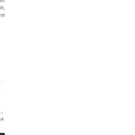
गभग
ने,
एवं
ा
में