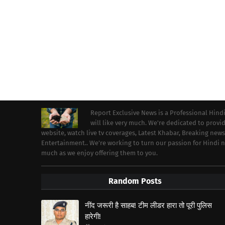
Report Exclusive News is a Professional Hind
will like very much. We're dedicated to prov
website, watch live tv coverages, Latest Khabar, Breaking news
Entertainment.. We're working to turn our passion for Hindi
much as we enjoy offering them to you.
Random Posts
नींद जरूरी है साहब! टीम लीडर हारा तो पूरी पुलिस
हारेगी!