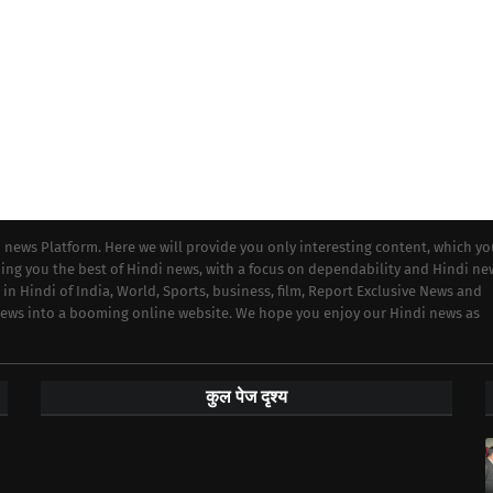
i news Platform. Here we will provide you only interesting content, which y
iding you the best of Hindi news, with a focus on dependability and Hindi ne
 in Hindi of India, World, Sports, business, film, Report Exclusive News and
 news into a booming online website. We hope you enjoy our Hindi news as
कुल पेज दृश्य