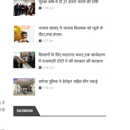
सुरक्षा कोष में दी 21 हजार रूपये की राशि
7:08 pm
भाजपा सांसद ने भाजपा विधायक को जूतो से
पीटा,मचा हंगामा
8:37 am
किसानों के लिए मददगार बजट,एक कार्यक्रम
में राजमंत्री टीटी ने की सरकार की सराहना
4:48 pm
समेजा पुलिस ने हेरोइन सहित तीन पकड़े
9:10 pm
म
में
यों
FACEBOOK