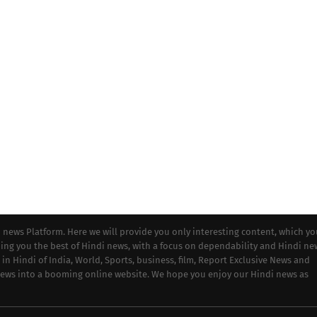
i news Platform. Here we will provide you only interesting content, which y
iding you the best of Hindi news, with a focus on dependability and Hindi ne
 in Hindi of India, World, Sports, business, film, Report Exclusive News and
 news into a booming online website. We hope you enjoy our Hindi news as