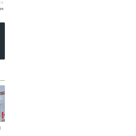
ा
ापन
ड़