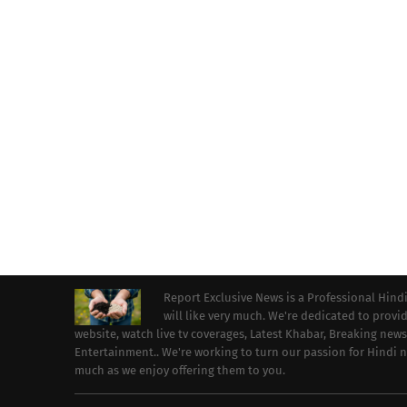
Report Exclusive News is a Professional Hind
will like very much. We're dedicated to prov
website, watch live tv coverages, Latest Khabar, Breaking news
Entertainment.. We're working to turn our passion for Hindi
much as we enjoy offering them to you.