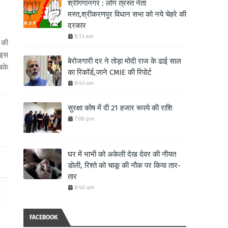
श्रीगंगानगर : लोग त्रस्त नेता
मस्त,श्रीकरणपुर विधान सभा को नये चेहरे की
दरकार
8:13 am
 की
 इस
बेरोजगारी दर ने तोड़ा मोदी राज के ढाई साल
सबके
का रिकॉर्ड,जाने CMIE की रिपोर्ट
8:43 am
सुरक्षा कोष में दी 21 हजार रूपये की राशि
7:08 pm
घर में भाभी को अकेली देख देवर की नीयत
डोली, रिश्ते को चाकू की नौक पर किया तार-
तार
8:40 am
FACEBOOK