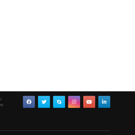
ou
ws