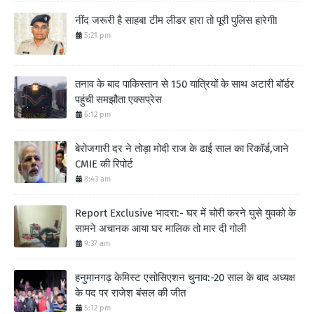
नींद जरूरी है साहब! टीम लीडर हारा तो पूरी पुलिस हारेगी!
5:21 pm
तनाव के बाद पाकिस्तान से 150 यात्रियों के साथ अटारी बॉर्डर
पहुंची समझौता एक्सप्रेस
6:12 pm
बेरोजगारी दर ने तोड़ा मोदी राज के ढाई साल का रिकॉर्ड,जाने
CMIE की रिपोर्ट
8:43 am
Report Exclusive भादरा:- घर में चोरी करने घुसे युवको के
सामने अचानक आया घर मालिक तो मार दी गोली
9:37 am
हनुमानगढ़ केमिस्ट एसोसिएशन चुनाव:-20 साल के बाद अध्यक्ष
के पद पर राजेश बंसल की जीत
5:12 pm