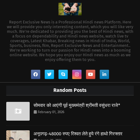
Report Exclusive News is a Professional Hindi news Platform. Here
we will provide you only interesting content, which you will like very
much. We're dedicated to providing you the best of Hindi news, with
a focus on dependability and Hindi news website, watch live tv
coverages, Latest Khabar, Breaking news in Hindi of India, World,
Sports, business, film, Report Exclusive News and Entertainment..
We're working to turn our passion for Hindi news into a booming
online website. We hope you enjoy our Hindi news as much as we
enjoy offering them to you.
Random Posts
सोमवार को आएंगी पूर्व मुख्यमंत्री श्रीमती वसुंधरा राजे*
February 01, 2026
अनूपगढ़-48000 रुपए रिश्वत लेते हुये रंगे हाथो गिरफ्तार