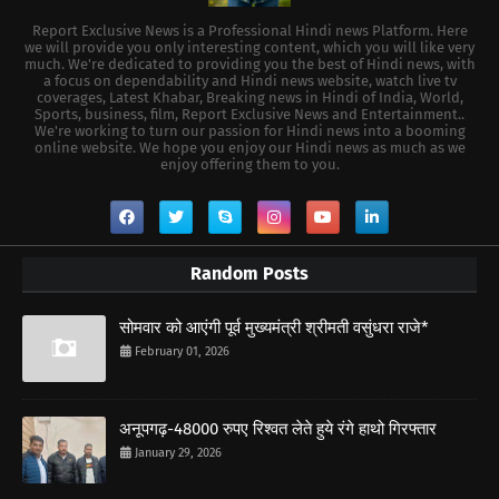
Report Exclusive News is a Professional Hindi news Platform. Here
we will provide you only interesting content, which you will like very
much. We're dedicated to providing you the best of Hindi news, with
a focus on dependability and Hindi news website, watch live tv
coverages, Latest Khabar, Breaking news in Hindi of India, World,
Sports, business, film, Report Exclusive News and Entertainment..
We're working to turn our passion for Hindi news into a booming
online website. We hope you enjoy our Hindi news as much as we
enjoy offering them to you.
Random Posts
सोमवार को आएंगी पूर्व मुख्यमंत्री श्रीमती वसुंधरा राजे*
February 01, 2026
अनूपगढ़-48000 रुपए रिश्वत लेते हुये रंगे हाथो गिरफ्तार
January 29, 2026