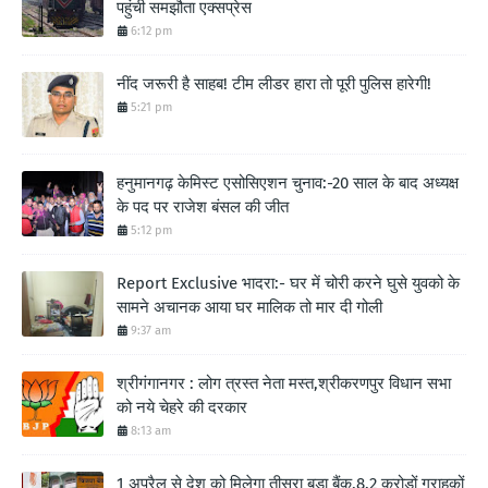
पहुंची समझौता एक्सप्रेस
6:12 pm
नींद जरूरी है साहब! टीम लीडर हारा तो पूरी पुलिस हारेगी!
5:21 pm
हनुमानगढ़ केमिस्ट एसोसिएशन चुनाव:-20 साल के बाद अध्यक्ष
के पद पर राजेश बंसल की जीत
5:12 pm
Report Exclusive भादरा:- घर में चोरी करने घुसे युवको के
सामने अचानक आया घर मालिक तो मार दी गोली
9:37 am
श्रीगंगानगर : लोग त्रस्त नेता मस्त,श्रीकरणपुर विधान सभा
को नये चेहरे की दरकार
8:13 am
1 अप्रैल से देश को मिलेगा तीसरा बड़ा बैंक,8.2 करोड़ों ग्राहकों