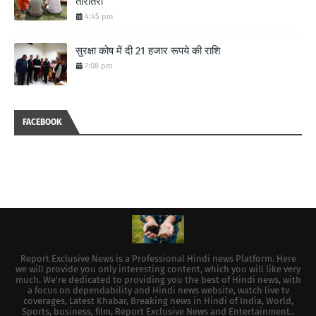
तारातरा
4:45 pm
सुरक्षा कोष में दी 21 हजार रूपये की राशि
7:08 pm
FACEBOOK
Report Exclusive News is a Professional Hindi news Platform. Here
we will provide you only interesting content, which you will like very
much. We're dedicated to providing you the best of Hindi news, with
a focus on dependability and Hindi news website, watch live tv
coverages, Latest Khabar, Breaking news in Hindi of India, World,
Sports, business, film, Report Exclusive News and Entertainment..